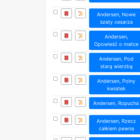
📕
📜
Andersen, Nowe
szaty cesarza
📕
📜
Andersen,
Opowieść o matce
📕
📜
Andersen, Pod
starą wierzbą
📕
📜
Andersen, Polny
kwiatek
📕
📜
Andersen, Ropucha
📕
📜
Andersen, Rzecz
całkiem pewna