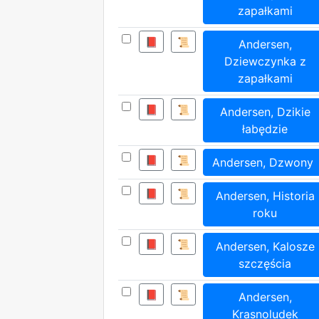
zapałkami
📕
📜
Andersen,
Dziewczynka z
zapałkami
📕
📜
Andersen, Dzikie
łabędzie
📕
📜
Andersen, Dzwony
📕
📜
Andersen, Historia
roku
📕
📜
Andersen, Kalosze
szczęścia
📕
📜
Andersen,
Krasnoludek