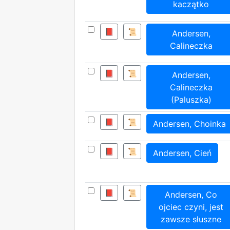
kaczątko
📕
📜
Andersen,
Calineczka
📕
📜
Andersen,
Calineczka
(Paluszka)
📕
📜
Andersen, Choinka
📕
📜
Andersen, Cień
📕
📜
Andersen, Co
ojciec czyni, jest
zawsze słuszne