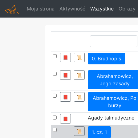
Moja strona
Aktywność
Wszystkie
Obrazy
📕
📜
0. Brudnopis
📕
📜
Abrahamowicz,
Jego zasady
📕
📜
Abrahamowicz, Po
burzy
Agady talmudyczne
📕
📜
1. cz. 1