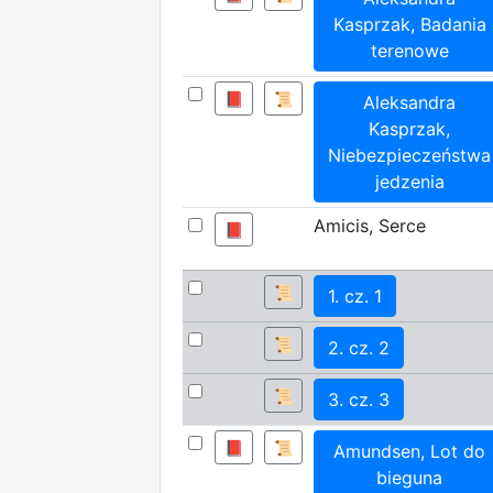
Kasprzak, Badania
terenowe
📕
📜
Aleksandra
Kasprzak,
Niebezpieczeństwa
jedzenia
Amicis, Serce
📕
📜
1. cz. 1
📜
2. cz. 2
📜
3. cz. 3
📕
📜
Amundsen, Lot do
bieguna