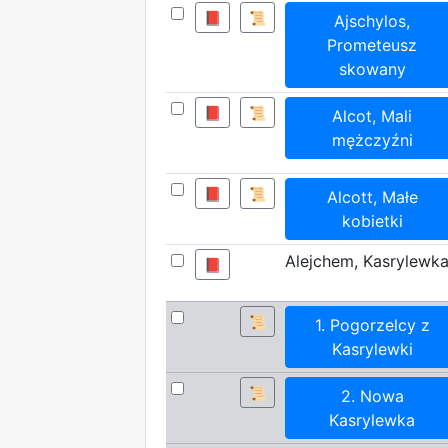
📕
📜
Ajschylos,
Prometeusz
skowany
📕
📜
Alcot, Mali
mężczyźni
📕
📜
Alcott, Małe
kobietki
Alejchem, Kasrylewk
📕
📜
1. Pogorzelcy z
Kasrylewki
📜
2. Nowa
Kasrylewka