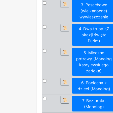
📜
3. Pesachowe
(wielkanocne)
wywłaszczenie
📜
4. Dwa trupy. (Z
okazji święta
Purim)
📜
5. Mleczne
potrawy (Monolog
kasrylewskiego
żarłoka)
📜
6. Pociecha z
dzieci (Monolog)
📜
7. Bez uroku
(Monolog)