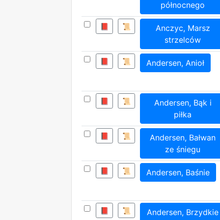
północnego
📕
📜
Anczyc, Marsz
strzelców
📕
📜
Andersen, Anioł
📕
📜
Andersen, Bąk i
piłka
📕
📜
Andersen, Bałwan
ze śniegu
📕
📜
Andersen, Baśnie
📕
📜
Andersen, Brzydkie