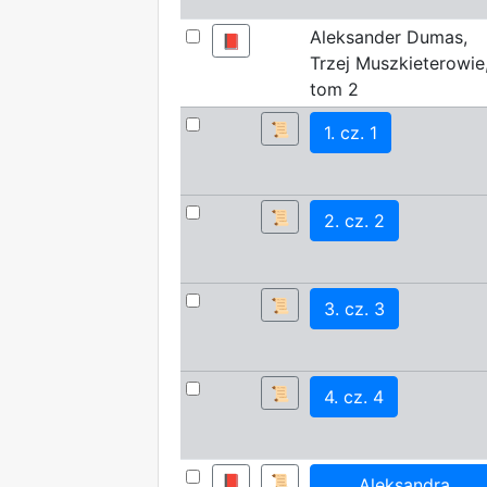
Aleksander Dumas,
📕
Trzej Muszkieterowie
tom 2
📜
1. cz. 1
📜
2. cz. 2
📜
3. cz. 3
📜
4. cz. 4
📕
📜
Aleksandra