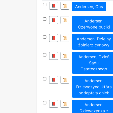
📕
📜
Andersen, Coś
📕
📜
Andersen,
Czerwone buciki
📕
📜
Andersen, Dzielny
żołnierz cynowy
📕
📜
Andersen, Dzień
Sądu
Ostatecznego
📕
📜
Andersen,
Dziewczyna, która
podeptała chleb
📕
📜
Andersen,
Dziewczynka z