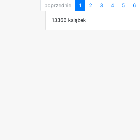
poprzednie
1
2
3
4
5
6
13366 książek