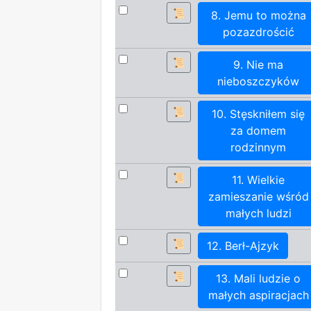
📜
8. Jemu to można
pozazdrościć
📜
9. Nie ma
nieboszczyków
📜
10. Stęskniłem się
za domem
rodzinnym
📜
11. Wielkie
zamieszanie wśród
małych ludzi
📜
12. Berł-Ajzyk
📜
13. Mali ludzie o
małych aspiracjach