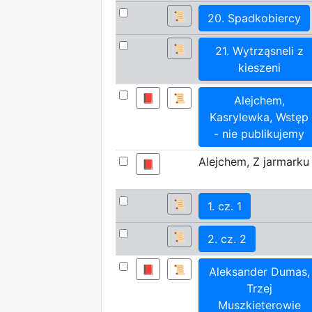
📜
20. Spadkobiercy
📜
21. Wytrząsneli z
kieszeni
📕
📜
Alejchem,
Kasrylewka, Wstęp
- nie publikujemy
Alejchem, Z jarmarku
📕
📜
1. cz. 1
📜
2. cz. 2
📕
📜
Aleksander Dumas,
Trzej
Muszkieterowie