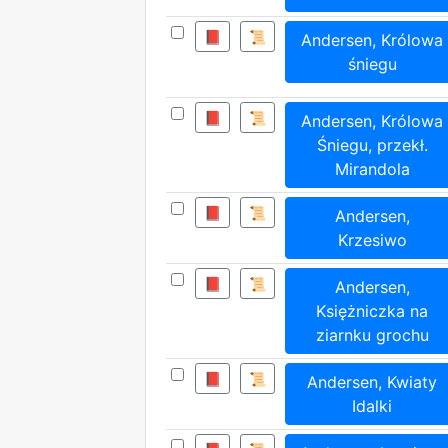
📕
📜
Andersen, Królowa
śniegu
📕
📜
Andersen, Królowa
Śniegu, przekł.
Mirandola
📕
📜
Andersen,
Krzesiwo
📕
📜
Andersen,
Księżniczka na
ziarnku grochu
📕
📜
Andersen, Kwiaty
Idalki