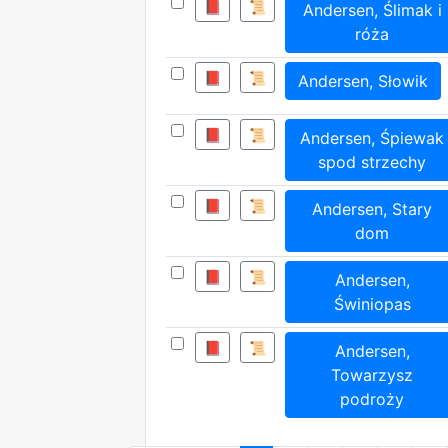
📕
📜
Andersen, Ślimak i
róża
📕
📜
Andersen, Słowik
📕
📜
Andersen, Śpiewak
spod strzechy
📕
📜
Andersen, Stary
dom
📕
📜
Andersen,
Świniopas
📕
📜
Andersen,
Towarzysz
podroży