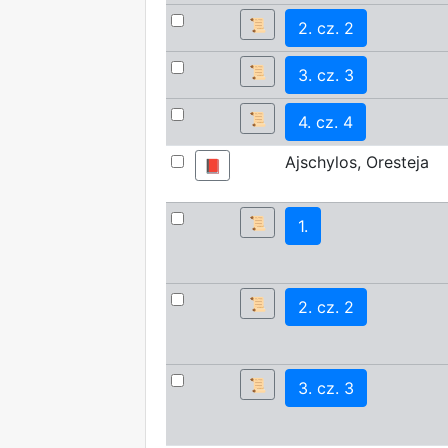
📜
2. cz. 2
📜
3. cz. 3
📜
4. cz. 4
Ajschylos, Oresteja
📕
📜
1.
📜
2. cz. 2
📜
3. cz. 3