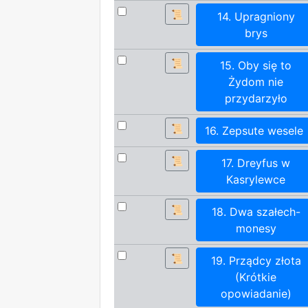
📜
14. Upragniony
brys
📜
15. Oby się to
Żydom nie
przydarzyło
📜
16. Zepsute wesele
📜
17. Dreyfus w
Kasrylewce
📜
18. Dwa szałech-
monesy
📜
19. Prządcy złota
(Krótkie
opowiadanie)