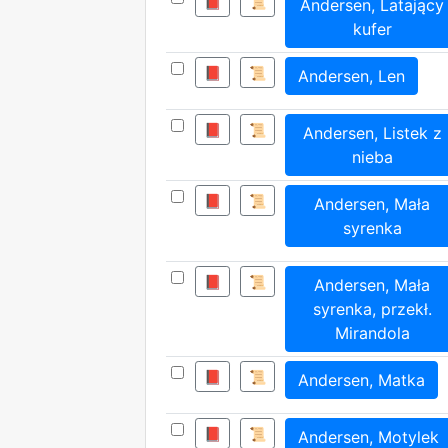
📕
📜
Andersen, Latający
kufer
📕
📜
Andersen, Len
📕
📜
Andersen, Listek z
nieba
📕
📜
Andersen, Mała
syrenka
📕
📜
Andersen, Mała
syrenka, przekł.
Mirandola
📕
📜
Andersen, Matka
📕
📜
Andersen, Motylek