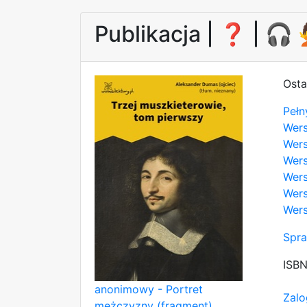
Publikacja |
❓
| 🎧
Osta
Pełn
Wer
Wers
Wers
Wers
Wers
Wers
Spra
ISB
anonimowy - Portret
Zalo
mężczyzny (fragment)