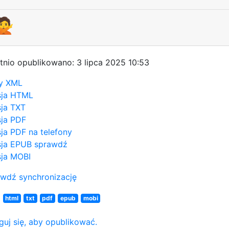
🙅
tnio opublikowano: 3 lipca 2025 10:53
y XML
sja HTML
ja TXT
ja PDF
ja PDF na telefony
ja EPUB
sprawdź
ja MOBI
wdź synchronizację
N
html
txt
pdf
epub
mobi
guj się, aby opublikować.