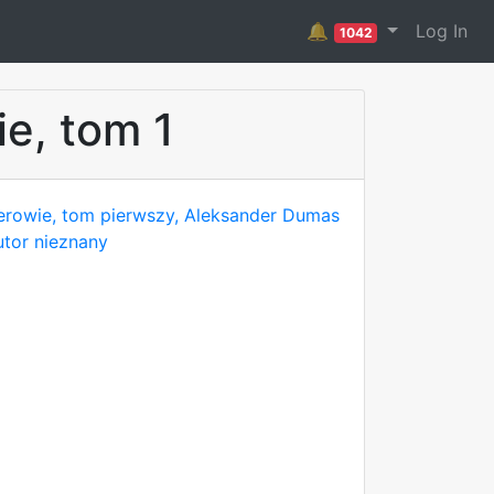
🔔
Log In
1042
e, tom 1
erowie, tom pierwszy, Aleksander Dumas
Autor nieznany