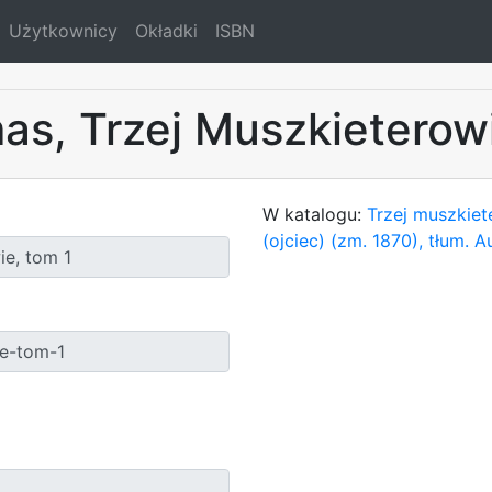
Użytkownicy
Okładki
ISBN
s, Trzej Muszkieterowi
W katalogu:
Trzej muszkiet
(ojciec) (zm. 1870), tłum. 