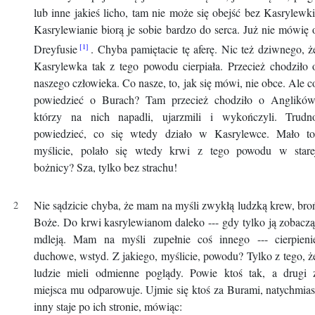
lub inne jakieś licho, tam nie może się obejść bez Kasrylewki
Kasrylewianie biorą je sobie bardzo do serca. Już nie mówię 
Dreyfusie
. Chyba pamiętacie tę aferę. Nic też dziwnego, ż
Kasrylewka tak z tego powodu cierpiała. Przecież chodziło 
naszego człowieka. Co nasze, to, jak się mówi, nie obce. Ale c
powiedzieć o Burach? Tam przecież chodziło o Anglików
którzy na nich napadli, ujarzmili i wykończyli. Trudn
powiedzieć, co się wtedy działo w Kasrylewce. Mało to
myślicie, polało się wtedy krwi z tego powodu w stare
bożnicy? Sza, tylko bez strachu!
Nie sądzicie chyba, że mam na myśli zwykłą ludzką krew, bro
Boże. Do krwi kasrylewianom daleko --- gdy tylko ją zobaczą
mdleją. Mam na myśli zupełnie coś innego --- cierpieni
duchowe, wstyd. Z jakiego, myślicie, powodu? Tylko z tego, ż
ludzie mieli odmienne poglądy. Powie ktoś tak, a drugi 
miejsca mu odparowuje. Ujmie się ktoś za Burami, natychmias
inny staje po ich stronie, mówiąc: