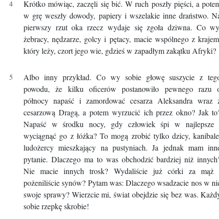
Krótko mówiąc, zaczęli się bić. W ruch poszły pięści, a pote
w grę weszły dowody, papiery i wszelakie inne draństwo. N
pierwszy rzut oka rzecz wydaje się zgoła dziwna. Co wy
żebracy, nędzarze, golcy i pętacy, macie wspólnego z krajem
który leży, czort jego wie, gdzieś w zapadłym zakątku Afryki?
Albo inny przykład. Co wy sobie głowę suszycie z teg
powodu, że kilku oficerów postanowiło pewnego razu 
północy napaść i zamordować cesarza Aleksandra wraz 
cesarzową Dragą, a potem wyrzucić ich przez okno? Jak to
Napaść w środku nocy, gdy człowiek śpi w najlepsze 
wyciągnąć go z łóżka? To mogą zrobić tylko dzicy, kanibale
ludożercy mieszkający na pustyniach. Ja jednak mam inn
pytanie. Dlaczego ma to was obchodzić bardziej niż innych
Nie macie innych trosk? Wydaliście już córki za mąż 
pożeniliście synów? Pytam was: Dlaczego wsadzacie nos w ni
swoje sprawy? Wierzcie mi, świat obejdzie się bez was. Każd
sobie rzepkę skrobie!