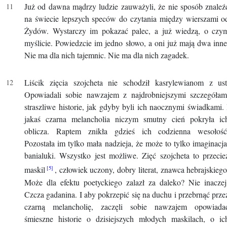
Już od dawna mądrzy ludzie zauważyli, że nie sposób znaleź
na świecie lepszych speców do czytania między wierszami o
Żydów. Wystarczy im pokazać palec, a już wiedzą, o czy
myślicie. Powiedzcie im jedno słowo, a oni już mają dwa inne
Nie ma dla nich tajemnic. Nie ma dla nich zagadek.
Liścik zięcia szojcheta nie schodził kasrylewianom z ust
Opowiadali sobie nawzajem z najdrobniejszymi szczegółam
straszliwe historie, jak gdyby byli ich naocznymi świadkami. 
jakaś czarna melancholia niczym smutny cień pokryła ic
oblicza. Raptem znikła gdzieś ich codzienna wesołość
Pozostała im tylko mała nadzieja, że może to tylko imaginacja
banialuki. Wszystko jest możliwe. Zięć szojcheta to przecie
maskil
, człowiek uczony, dobry literat, znawca hebrajskiego
Może dla efektu poetyckiego zalazł za daleko? Nie inaczej
Czcza gadanina. I aby pokrzepić się na duchu i przebrnąć prze
czarną melancholię, zaczęli sobie nawzajem opowiada
śmieszne historie o dzisiejszych młodych maskilach, o ic