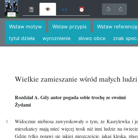
📓
👁
<>
⏰
↺
↻
Wstaw motyw
Wstaw przypis
Wstaw referencję
tytuł dzieła
wyroznienie
słowo obce
znak spec.
Wielkie zamieszanie wśród małych ludzi
Rozdział A. Gdy autor pogada sobie trochę ze swoimi
Żydami
Widocznie niebiosa zawyrokowały o tym, że Kasrylewka i je
mieszkańcy mają mieć więcej trosk niż inni ludzie na świecie
Gdzie tylko pojawi się jakieś nieszczęście, jakaś klęska, plag