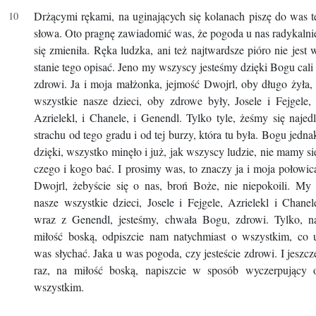
Drżącymi rękami, na uginających się kolanach piszę do was t
słowa. Oto pragnę zawiadomić was, że pogoda u nas radykalni
się zmieniła. Ręka ludzka, ani też najtwardsze pióro nie jest 
stanie tego opisać. Jeno my wszyscy jesteśmy dzięki Bogu cali 
zdrowi. Ja i moja małżonka, jejmość Dwojrl, oby długo żyła, 
wszystkie nasze dzieci, oby zdrowe były, Josele i Fejgele, 
Azrielekl, i Chanele, i Genendl. Tylko tyle, żeśmy się najedl
strachu od tego gradu i od tej burzy, która tu była. Bogu jedna
dzięki, wszystko minęło i już, jak wszyscy ludzie, nie mamy si
czego i kogo bać. I prosimy was, to znaczy ja i moja połowic
Dwojrl, żebyście się o nas, broń Boże, nie niepokoili. My 
nasze wszystkie dzieci, Josele i Fejgele, Azrielekl i Chanel
wraz z Genendl, jesteśmy, chwała Bogu, zdrowi. Tylko, n
miłość boską, odpiszcie nam natychmiast o wszystkim, co 
was słychać. Jaka u was pogoda, czy jesteście zdrowi. I jeszcz
raz, na miłość boską, napiszcie w sposób wyczerpujący 
wszystkim.