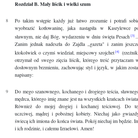
Rozdział B. Mały liścik i wielki szum
Po takim wstępie każdy już łatwo zrozumie i potrafi sobi
wyobrazić kotłowaninę, jaka nastąpiła w Kasrylewce p
sławnym, nie daj Bóg, wydarzeniu w dniu święta Pesach
.
Zanim jednak nadeszła do Zajdla ,,gazeta" i zanim jeszcz
ktokolwiek o czymś wiedział, miejscowy szojchet
(rzeźnik
otrzymał od swego zięcia liścik, którego treść przytaczam 
dosłownym brzmieniu, zachowując styl i język, w jakim zosta
napisany:
Do mego szanownego, kochanego i drogiego teścia, sławneg
mędrca, którego imię znane jest na wszystkich krańcach świata
Również do mojej drogiej i kochanej teściowej. Do te
uczciwej, mądrej i pobożnej kobiety. Niechaj jako gwiazd
świecą ich imiona do końca świata. Pokój niechaj im będzie. I
i ich rodzinie, i całemu Izraelowi. Amen!