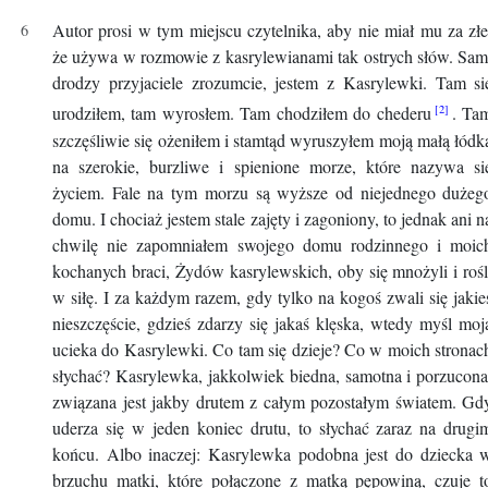
Autor prosi w tym miejscu czytelnika, aby nie miał mu za złe
że używa w rozmowie z kasrylewianami tak ostrych słów. Sam
drodzy przyjaciele zrozumcie, jestem z Kasrylewki. Tam si
urodziłem, tam wyrosłem. Tam chodziłem do chederu
. Ta
szczęśliwie się ożeniłem i stamtąd wyruszyłem moją małą łódk
na szerokie, burzliwe i spienione morze, które nazywa si
życiem. Fale na tym morzu są wyższe od niejednego dużeg
domu. I chociaż jestem stale zajęty i zagoniony, to jednak ani n
chwilę nie zapomniałem swojego domu rodzinnego i moic
kochanych braci, Żydów kasrylewskich, oby się mnożyli i rośl
w siłę. I za każdym razem, gdy tylko na kogoś zwali się jakie
nieszczęście, gdzieś zdarzy się jakaś klęska, wtedy myśl moj
ucieka do Kasrylewki. Co tam się dzieje? Co w moich stronac
słychać? Kasrylewka, jakkolwiek biedna, samotna i porzucona
związana jest jakby drutem z całym pozostałym światem. Gd
uderza się w jeden koniec drutu, to słychać zaraz na drugi
końcu. Albo inaczej: Kasrylewka podobna jest do dziecka 
brzuchu matki, które połączone z matką pępowiną, czuje t