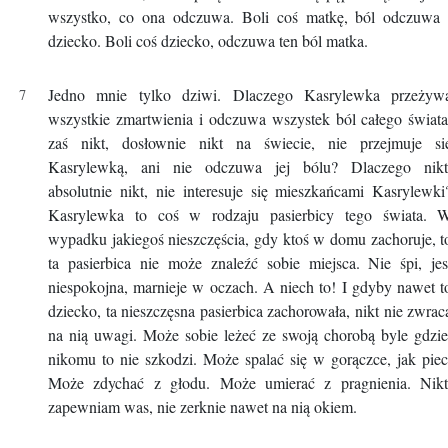
wszystko, co ona odczuwa. Boli coś matkę, ból odczuwa 
dziecko. Boli coś dziecko, odczuwa ten ból matka.
Jedno mnie tylko dziwi. Dlaczego Kasrylewka przeżyw
wszystkie zmartwienia i odczuwa wszystek ból całego świata
zaś nikt, dosłownie nikt na świecie, nie przejmuje si
Kasrylewką, ani nie odczuwa jej bólu? Dlaczego nikt
absolutnie nikt, nie interesuje się mieszkańcami Kasrylewki
Kasrylewka to coś w rodzaju pasierbicy tego świata. 
wypadku jakiegoś nieszczęścia, gdy ktoś w domu zachoruje, t
ta pasierbica nie może znaleźć sobie miejsca. Nie śpi, jes
niespokojna, marnieje w oczach. A niech to! I gdyby nawet t
dziecko, ta nieszczęsna pasierbica zachorowała, nikt nie zwrac
na nią uwagi. Może sobie leżeć ze swoją chorobą byle gdzie
nikomu to nie szkodzi. Może spalać się w gorączce, jak piec
Może zdychać z głodu. Może umierać z pragnienia. Nikt
zapewniam was, nie zerknie nawet na nią okiem.