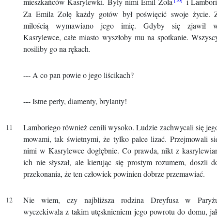
mieszkańców Kasrylewki. Były nimi Emil Zola
i Lambori
Za Emila Zolę każdy gotów był poświęcić swoje życie. 
miłością wymawiano jego imię. Gdyby się zjawił 
Kasrylewce, całe miasto wyszłoby mu na spotkanie. Wszysc
nosiliby go na rękach.
--- A co pan powie o jego liścikach?
--- Istne perły, diamenty, brylanty!
Lamboriego również cenili wysoko. Ludzie zachwycali się jeg
mowami, tak świetnymi, że tylko palce lizać. Przejmowali si
nimi w Kasrylewce dogłębnie. Co prawda, nikt z kasrylewia
ich nie słyszał, ale kierując się prostym rozumem, doszli d
przekonania, że ten człowiek powinien dobrze przemawiać.
Nie wiem, czy najbliższa rodzina Dreyfusa w Paryż
wyczekiwała z takim utęsknieniem jego powrotu do domu, ja