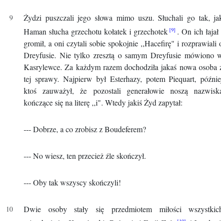
Żydzi puszczali jego słowa mimo uszu. Słuchali go tak, ja
Haman słucha grzechotu kołatek i grzechotek
. On ich łajał 
gromił, a oni czytali sobie spokojnie ,,Hacefirę" i rozprawiali 
Dreyfusie. Nie tylko zresztą o samym Dreyfusie mówiono 
Kasrylewce. Za każdym razem dochodziła jakaś nowa osoba 
tej sprawy. Najpierw był Esterhazy, potem Piequart, późnie
ktoś zauważył, że pozostali generałowie noszą nazwisk
kończące się na literę ,,i". Wtedy jakiś Żyd zapytał:
--- Dobrze, a co zrobisz z Boudeferem?
--- No wiesz, ten przecież źle skończył.
--- Oby tak wszyscy skończyli!
Dwie osoby stały się przedmiotem miłości wszystkic