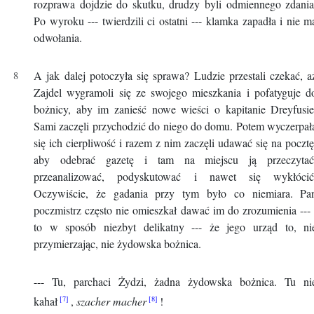
rozprawa dojdzie do skutku, drudzy byli odmiennego zdania
Po wyroku --- twierdzili ci ostatni --- klamka zapadła i nie m
odwołania.
A jak dalej potoczyła się sprawa? Ludzie przestali czekać, a
Zajdel wygramoli się ze swojego mieszkania i pofatyguje d
bożnicy, aby im zanieść nowe wieści o kapitanie Dreyfusie
Sami zaczęli przychodzić do niego do domu. Potem wyczerpał
się ich cierpliwość i razem z nim zaczęli udawać się na pocztę
aby odebrać gazetę i tam na miejscu ją przeczytać
przeanalizować, podyskutować i nawet się wykłócić
Oczywiście, że gadania przy tym było co niemiara. Pa
poczmistrz często nie omieszkał dawać im do zrozumienia --- 
to w sposób niezbyt delikatny --- że jego urząd to, ni
przymierzając, nie żydowska bożnica.
--- Tu, parchaci Żydzi, żadna żydowska bożnica. Tu ni
kahał
,
szacher macher
!