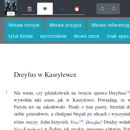
📓
👁
<>
⏰
↺
↻
Wstaw motyw
Wstaw przypis
Wstaw referencję
tytuł dzieła
wyroznienie
słowo obce
znak spec.
Dreyfus w Kasrylewce
Nie wiem, czy gdziekolwiek na świecie sprawa Dreyfusa
wywołała taki szum, jak w Kasrylewce. Powiadają, że 
Paryżu też się zakotłowało. Pisały o tym gazety. Strzelali d
siebie generałowie, a chuligani biegali po ulicach i wyczynial
różne rzeczy. Jedni krzyczeli:
Vive
Dreyfus
! Drudzy wołali
Vive Esterhazy
! A Żydów, jak zwykle, mieszano z błotem. Tyl