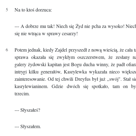
Na to ktoś dorzuca:
--- A dobrze mu tak! Niech się Żyd nie pcha za wysoko! Niec
się nie wtrąca w sprawy cesarzy!
Potem jednak, kiedy Zajdel przyszedł z nową wieścią, że cała t
sprawa okazała się zwykłym oszczerstwem, że zesłany n
galery żydowski kapitan jest Bogu ducha winny, że padł ofiar
intrygi kilku generałów, Kasrylewka wykazała nieco większ
zainteresowanie. Od tej chwili Dreyfus był już ,,swój". Stał si
kasrylewianinem. Gdzie dwóch się spotkało, tam on by
trzecim.
--- Słyszałeś?
--- Słyszałem.