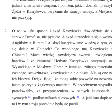
jednak zmartwień i cierpień, i poniżeń, jakich doznali i przeżyl
Żydzi w Kasrylewce, paryżanie do samego nadejścia Mesjasz
nie przeżyją.
O to, w jaki sposób i skąd Kasrylewka dowiedziała się 
sprawie Dreyfusa, nie pytajcie. A skąd dowiedziała się o wojni
Anglików z Burami? A skąd kasrylewianie wiedzą o tym, c
się dzieje w Chinach? Co wspólnego ma Kasrylewka 
Chinami? Może wiedzę zawdzięcza swemu ,,rozległem
handlowi" ze światem? Herbatę Kasrylewka otrzymuje o
Wysockiego z Moskwy. Ubrań z letniego, żółtego materiału
zwanego tsze-sziu-tsza, kasrylewianie nie noszą. Nie są one n
ich kieszeń. Dzięki Bogu, że mogą sobie pozwolić na noszeni
latem peleryn z żaglowego materiału. W przeciwnym wypadk
paradowaliby, za przeproszeniem, w samych kalesonach 
sycowych
podkoszulkach tałesowych
. A jeśli lato dopisze
to i w tym stroju porządnie będą się pocili.