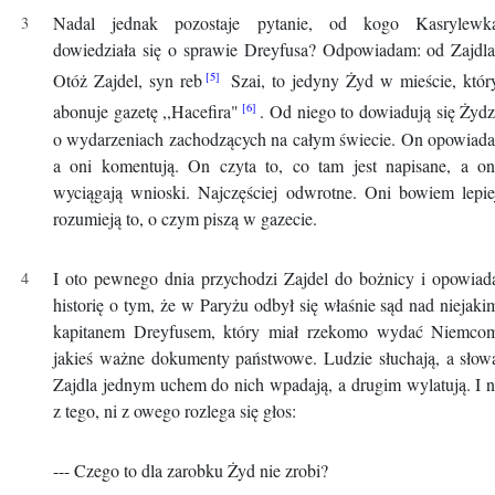
Nadal jednak pozostaje pytanie, od kogo Kasrylewk
dowiedziała się o sprawie Dreyfusa? Odpowiadam: od Zajdla
Otóż Zajdel, syn reb
Szai, to jedyny Żyd w mieście, któr
abonuje gazetę ,,Hacefira"
. Od niego to dowiadują się Żydz
o wydarzeniach zachodzących na całym świecie. On opowiada
a oni komentują. On czyta to, co tam jest napisane, a on
wyciągają wnioski. Najczęściej odwrotne. Oni bowiem lepie
rozumieją to, o czym piszą w gazecie.
I oto pewnego dnia przychodzi Zajdel do bożnicy i opowiad
historię o tym, że w Paryżu odbył się właśnie sąd nad niejaki
kapitanem Dreyfusem, który miał rzekomo wydać Niemco
jakieś ważne dokumenty państwowe. Ludzie słuchają, a słow
Zajdla jednym uchem do nich wpadają, a drugim wylatują. I n
z tego, ni z owego rozlega się głos:
--- Czego to dla zarobku Żyd nie zrobi?