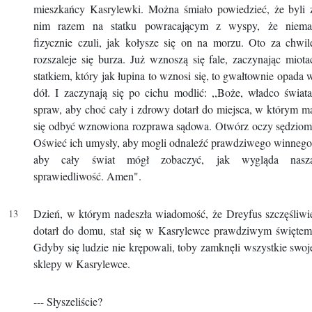
mieszkańcy Kasrylewki. Można śmiało powiedzieć, że byli 
nim razem na statku powracającym z wyspy, że niema
fizycznie czuli, jak kołysze się on na morzu. Oto za chwil
rozszaleje się burza. Już wznoszą się fale, zaczynając miota
statkiem, który jak łupina to wznosi się, to gwałtownie opada 
dół. I zaczynają się po cichu modlić: ,,Boże, władco świata
spraw, aby choć cały i zdrowy dotarł do miejsca, w którym m
się odbyć wznowiona rozprawa sądowa. Otwórz oczy sędziom
Oświeć ich umysły, aby mogli odnaleźć prawdziwego winnego
aby cały świat mógł zobaczyć, jak wygląda nasz
sprawiedliwość. Amen".
Dzień, w którym nadeszła wiadomość, że Dreyfus szczęśliwi
dotarł do domu, stał się w Kasrylewce prawdziwym świętem
Gdyby się ludzie nie krępowali, toby zamknęli wszystkie swoj
sklepy w Kasrylewce.
--- Słyszeliście?