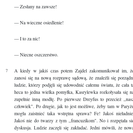
--- Zesłany na zawsze!
--- Na wieczne osiedlenie!
--- I to za nic!
--- Niecne oszczerstwo.
A kiedy w jakiś czas potem Zajdel zakomunikował im, ż
zanosi się na nową rozprawę sądową, że znaleźli się porządn
ludzie, którzy podjęli się udowodnić całemu światu, że cała t
heca to jedna wielka pomyłka, Kasrylewka rozkołysała się n
zupełnie inną modłę. Po pierwsze Dreyfus to przecież ,,nas
człowiek". Po drugie, jak to jest możliwe, żeby tam w Paryż
mogła zaistnieć taka wstrętna sprawa? Fe! Jakoś nieładnie
Jakoś nie do twarzy z tym ,,francuzikom". No i rozpętała si
dyskusja. Ludzie zaczęli się zakładać. Jedni mówili, że now