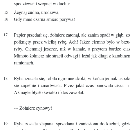
spodziewał i szepnął w duchu:
Żegnaj cudna, urodziwa,
Gdy mnie czarna śmierć porywa!
Papier przedarł się, żołnierz zatonął, ale zanim spadł w głąb, zo
połknięty przez wielką rybę. Ach! Jakże ciemno było w brz
ryby. Ciemniej jeszcze, niż w kanale, a przytem bardzo cia
Mimoto żołnierz nie stracił odwagi i leżał jak długi z karabin
ramionach.
Ryba rzucała się, robiła ogromne skoki, w końcu jednak uspok
się zupełnie i zmartwiała. Przez jakiś czas panowała cisza i 
Aż nagle błysło światło i ktoś zawołał:
--- Żołnierz cynowy!
Ryba została złapana, sprzedana i zaniesiona do kuchni, gdzi