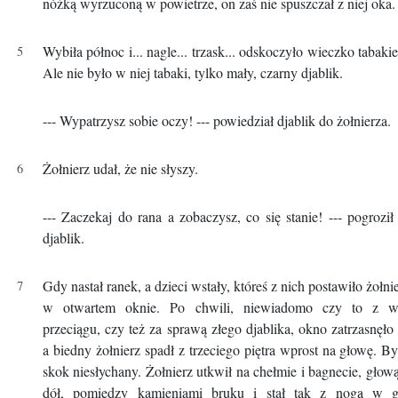
nóżką wyrzuconą w powietrze, on zaś nie spuszczał z niej oka.
Wybiła północ i... nagle... trzask... odskoczyło wieczko tabakie
Ale nie było w niej tabaki, tylko mały, czarny djablik.
--- Wypatrzysz sobie oczy! --- powiedział djablik do żołnierza.
Żołnierz udał, że nie słyszy.
--- Zaczekaj do rana a zobaczysz, co się stanie! --- pogrozi
djablik.
Gdy nastał ranek, a dzieci wstały, któreś z nich postawiło żołni
w otwartem oknie. Po chwili, niewiadomo czy to z w
przeciągu, czy też za sprawą złego djablika, okno zatrzasnęło 
a biedny żołnierz spadł z trzeciego piętra wprost na głowę. By
skok niesłychany. Żołnierz utkwił na chełmie i bagnecie, głow
dół, pomiędzy kamieniami bruku i stał tak z nogą w g