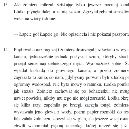
Ale żołnierz milczał, ściskając tylko jeszcze mocniej kara
Łódka płynęła dalej, a za nią szczur. Zgrzytał zębami straszliw
wołał na wióry i słomę:
--- Łapcie go! Łapcie go! Nie opłacił cła i nie pokazał paszport
Prąd rwał coraz prędzej i żołnierz dostrzegał już światło w wyl
kanału, jednocześnie jednak posłyszał szum, któryby stra
przejął serce najdzielniejszego męża. Wyobraźcież sobie! Ś
wpadał kaskadą do głównego kanału, a przeto żołnierz
zagrażało to samo, co nam, gdybyśmy porwani byli z łódką p
ogromny wodospad. Nie było mowy o ratunku. Łódka pomkn
jak strzała. Żołnierz zachował się po bohatersku, nie mru
nawet powieką, niktby mu tego nie mógł zarzucić. Łódka okrę
się kilka razy, zapełniła po brzegi, zaczęła tonąć, żołnier
wystawała jeno głowa z wody, potem papier rozmókł do res
fala zalała żołnierza, stoczył się w głąb, ale jeszcze w tej ostat
chwili wspomniał piękną tancerkę, której ujrzeć się już 