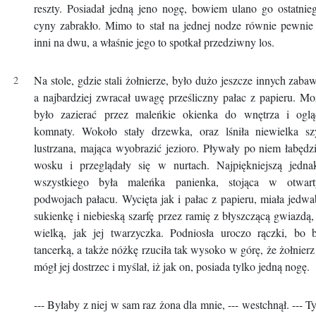
reszty. Posiadał jedną jeno nogę, bowiem ulano go ostatnie
cyny zabrakło. Mimo to stał na jednej nodze równie pewnie
inni na dwu, a właśnie jego to spotkał przedziwny los.
Na stole, gdzie stali żołnierze, było dużo jeszcze innych zaba
a najbardziej zwracał uwagę prześliczny pałac z papieru. M
było zazierać przez maleńkie okienka do wnętrza i oglą
komnaty. Wokoło stały drzewka, oraz lśniła niewielka sz
lustrzana, mająca wyobrazić jezioro. Pływały po niem łabędz
wosku i przeglądały się w nurtach. Najpiękniejszą jedna
wszystkiego była maleńka panienka, stojąca w otwart
podwojach pałacu. Wycięta jak i pałac z papieru, miała jedw
sukienkę i niebieską szarfę przez ramię z błyszczącą gwiazdą,
wielką, jak jej twarzyczka. Podniosła uroczo rączki, bo 
tancerką, a także nóżkę rzuciła tak wysoko w górę, że żołnierz
mógł jej dostrzec i myślał, iż jak on, posiada tylko jedną nogę.
--- Byłaby z niej w sam raz żona dla mnie, --- westchnął. --- T