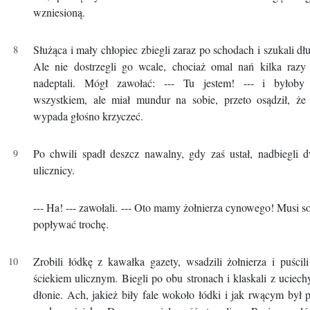
wzniesioną.
Służąca i mały chłopiec zbiegli zaraz po schodach i szukali dł
Ale nie dostrzegli go wcale, chociaż omal nań kilka razy
nadeptali. Mógł zawołać: --- Tu jestem! --- i byłoby
wszystkiem, ale miał mundur na sobie, przeto osądził, że
wypada głośno krzyczeć.
Po chwili spadł deszcz nawalny, gdy zaś ustał, nadbiegli 
ulicznicy.
--- Ha! --- zawołali. --- Oto mamy żołnierza cynowego! Musi s
popływać trochę.
Zrobili łódkę z kawałka gazety, wsadzili żołnierza i puścil
ściekiem ulicznym. Biegli po obu stronach i klaskali z uciec
dłonie. Ach, jakież biły fale wokoło łódki i jak rwącym był 