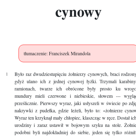
cynowy
tłumaczenie: Franciszek Mirandola
Było raz dwudziestupięciu żołnierzy cynowych, braci rodzon
gdyż ulano ich z jednej cynowej łyżki. Trzymali karabin
ramionach, twarze ich obrócone były prosto ku wrogo
mundury mieli czerwone i niebieskie, słowem --- wygląd
prześlicznie. Pierwszy wyraz, jaki usłyszeli w świecie po zdj
nakrywki z pudełka, gdzie leżeli, było to: «żołnierze cyno
Wyraz ten krzyknął mały chłopiec, klaszcząc w ręce. Dostał ic
urodziny i zaraz ustawił w bojowym szyku na stole. Żołni
podobni byli najdokładniej do siebie, jeden się tylko różni