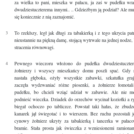
za wielka to pani, mieszka w pałacu, ja zaś w pudełku wr
dwudziestuczterema innymi.. .. Gdzieżbym ją podział? Ale m
się koniecznie z nią zaznajomić.
To rzekłszy, legł jak długi za tabakierką i z tego ukrycia pat
nieustannie na piękną damę, stojącą wytrwale na jednej nodze,
stracenia równowagi.
Pewnego wieczoru włożono do pudełka dwudziestuczter
żołnierzy i wszyscy mieszkańcy domu poszli spać. Gdy 
nastała głęboka, ożyły wszystkie zabawki, szkatułka graj
zaczęła wydzwaniać różne piosenki, a żołnierze łomotal
pudełku, bo chcieli wziąć udział w zabawie. Ale nie mo
podnieść wieczka. Dziadek do orzechów wycinał koziołki a r
biegał ochoczo po tabliczce. Powstał taki hałas, że zbud
kanarek jął świegotać i to wierszem. Bez ruchu pozostali 
cynowy żołnierz ukryty za tabakierką i tancerka w pałaco
bramie. Stała prosta jak świeczka z wzniesionemi ramiona