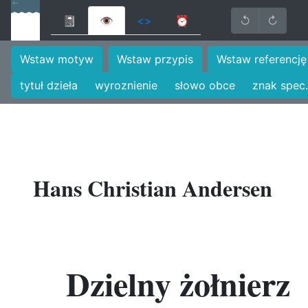
📓
👁
<>
⏰
↺
↻
Wstaw motyw
Wstaw przypis
Wstaw referencję
tytuł dzieła
wyroznienie
słowo obce
znak spec.
Hans Christian Andersen
Dzielny żołnierz