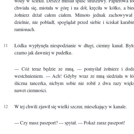
wody w ścieku. Deszcz musiał spaść straszliwy. Papierowa ł
chwiała się, miotała w górę i na dół, kręciła w kółko, a bi
żołnierz drżał całem ciałem. Mimoto jednak zachowywał 
dzielnie, nie pobladł, spoglądał przed siebie i ściskał karab
ramionach.
Łódka wypłynęła niespodzianie w długi, ciemny kanał. Był
czarno jak dawniej w pudełku.
--- Cóż teraz będzie ze mną, --- pomyślał żołnierz i dod
westchnieniem. --- Ach! Gdyby wraz ze mną siedziała w łó
śliczna tancerka, nicbym sobie nie robił z dwa razy więk
nawet ciemności.
W tej chwili zjawił się wielki szczur, mieszkający w kanale.
--- Czy masz paszport? --- spytał. --- Pokaż zaraz paszport!