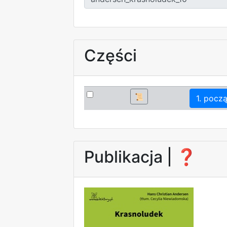
Części
📜
1. pocz
Publikacja |
❓