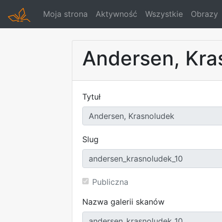
Moja strona
Aktywność
Wszystkie
Obrazy
Andersen, Kra
Tytuł
Slug
Publiczna
Nazwa galerii skanów