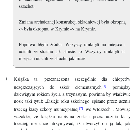
sztachet.
Zmiana archaicznej konstrukcji składniowej była okropną
-> była okropna. w Krymie -> na Krymie.
Poprawa błędu źródła: Wszyscy umknęli na miejsca i
ucichli ze strachu jak strusie. -> Wszyscy umknęli na
miejsca i ucichli ze strachu jak trusie.
Książka ta, przeznaczona szczególnie dla chłopcó
uczęszczających do szkół elementarnych
pomiędz
dziewiątym rokiem życia a trzynastym, powinna by właściwi
nosić taki tytuł: ,,Dzieje roku szkolnego, spisane przez uczni
trzeciej klasy szkoły municypalnej
we Włoszech". Mówią
wszakże, że książka napisana została przez ucznia klas
trzeciej, nie chcę utrzymywać, iż utworzył on ją tak, ja