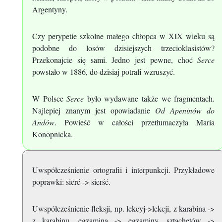
Argentyny.
Czy perypetie szkolne małego chłopca w XIX wieku są
podobne do losów dzisiejszych trzecioklasistów?
Przekonajcie się sami. Jedno jest pewne, choć
Serce
powstało w 1886, do dzisiaj potrafi wzruszyć.
W Polsce
Serce
było wydawane także we fragmentach.
Najlepiej znanym jest opowiadanie
Od Apeninów do
Andów
. Powieść w całości przetłumaczyła Maria
Konopnicka.
Uwspółcześnienie ortografii i interpunkcji. Przykładowe
poprawki: sierć -> sierść.
Uwspółcześnienie fleksji, np. lekcyj->lekcji, z karabina ->
z karabinu, egzamina -> egzaminy, sztachetów ->