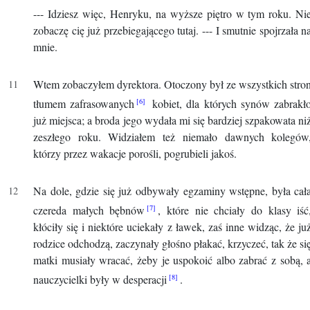
--- Idziesz więc, Henryku, na wyższe piętro w tym roku. Ni
zobaczę cię już przebiegającego tutaj. --- I smutnie spojrzała n
mnie.
Wtem zobaczyłem dyrektora. Otoczony był ze wszystkich stro
tłumem zafrasowanych
kobiet, dla których synów zabrakł
już miejsca; a broda jego wydała mi się bardziej szpakowata ni
zeszłego roku. Widziałem też niemało dawnych kolegów
którzy przez wakacje porośli, pogrubieli jakoś.
Na dole, gdzie się już odbywały egzaminy wstępne, była cał
czereda małych bębnów
, które nie chciały do klasy iść
kłóciły się i niektóre uciekały z ławek, zaś inne widząc, że ju
rodzice odchodzą, zaczynały głośno płakać, krzyczeć, tak że si
matki musiały wracać, żeby je uspokoić albo zabrać z sobą, 
nauczycielki były w desperacji
.