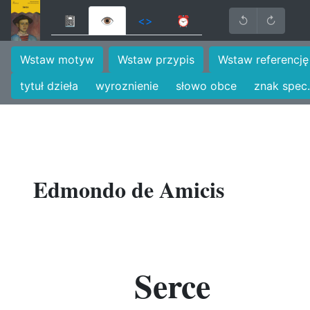
📓
👁
<>
⏰
↺
↻
Wstaw motyw
Wstaw przypis
Wstaw referencję
tytuł dzieła
wyroznienie
słowo obce
znak spec.
Edmondo de Amicis
Serce