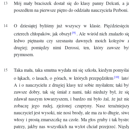
Mój mały braciszek dostał się do klasy panny Delcati, a j
poszedłem na pierwsze piętro do oddziału nauczyciela Perboni.
O dziesiątej byliśmy już wszyscy w klasie. Pięćdziesięci
czterech chłopaków, jak obszył
. Ale wśród nich znalazło si
ledwo piętnastu czy szesnastu dawnych moich kolegów 
drugiej; pomiędzy nimi Derossi, ten, który zawsze by
prymusem.
Taka mała, taka smutna wydała mi się szkoła, kiedym pomyśla
o łąkach, o lasach, o górach, w których przepędziłem
lato
A i o nauczycielu z drugiej klasy też sobie myślałem; taki by
zawsze dobry, tak się śmiał z nami, taki nieduży był, że si
zdawał naszym towarzyszem, i bardzo mi było żal, że już ni
zobaczę jego rudej, zjeżonej czupryny. Nasz teraźniejsz
nauczyciel jest wysoki, nie nosi brody, ale ma za to długie, siw
włosy i prostą zmarszczkę na czole. Ma głos gruby i tak bystr
patrzy, jakby nas wszystkich na wylot chciał przejrzeć. Nigd