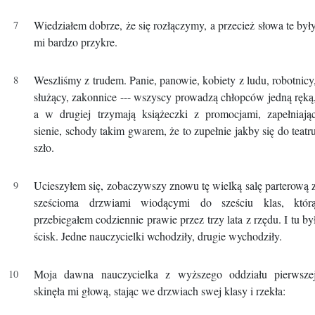
Wiedziałem dobrze, że się rozłączymy, a przecież słowa te był
mi bardzo przykre.
Weszliśmy z trudem. Panie, panowie, kobiety z ludu, robotnicy
służący, zakonnice --- wszyscy prowadzą chłopców jedną ręką
a w drugiej trzymają książeczki z promocjami, zapełniają
sienie, schody takim gwarem, że to zupełnie jakby się do teatr
szło.
Ucieszyłem się, zobaczywszy znowu tę wielką salę parterową 
sześcioma drzwiami wiodącymi do sześciu klas, któr
przebiegałem codziennie prawie przez trzy lata z rzędu. I tu by
ścisk. Jedne nauczycielki wchodziły, drugie wychodziły.
Moja dawna nauczycielka z wyższego oddziału pierwsze
skinęła mi głową, stając we drzwiach swej klasy i rzekła: