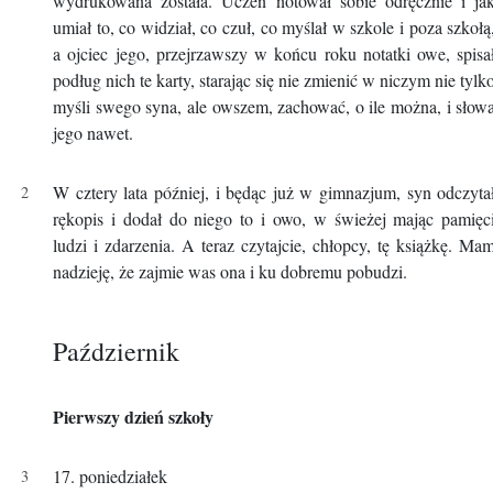
wydrukowana została. Uczeń notował sobie odręcznie i ja
umiał to, co widział, co czuł, co myślał w szkole i poza szkołą
a ojciec jego, przejrzawszy w końcu roku notatki owe, spisa
podług nich te karty, starając się nie zmienić w niczym nie tylk
myśli swego syna, ale owszem, zachować, o ile można, i słow
jego nawet.
W cztery lata później, i będąc już w gimnazjum, syn odczyta
rękopis i dodał do niego to i owo, w świeżej mając pamięc
ludzi i zdarzenia. A teraz czytajcie, chłopcy, tę książkę. Ma
nadzieję, że zajmie was ona i ku dobremu pobudzi.
Październik
Pierwszy dzień szkoły
17. poniedziałek