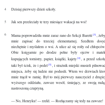
Dzisiaj pierwszy dzień szkoły.
Jak sen przeleciały te trzy miesiące wakacji na wsi!
Mama poprowadziła mnie zaraz rano do Sekcji Baretti
, żeb
mnie zapisać do trzeciej elementarnej. Szedłem dosy
niechętnie i myślałem o wsi. A ulice aż się roiły od chłopców
Obie księgarnie po drodze pełne były ojców i mate
kupujących tornistry, papier, książki, kajety
, a przed szkoł
taki był ścisk, że i pedel
, i strażnik miejski musieli pilnowa
miejsca, żeby się ludzie nie podusili. Wtem we drzwiach kto
mnie trącił w ramię. Był to mój pierwszy nauczyciel z drugie
wyższego oddziału, zawsze wesół, śmiejący, ze swoją rudą
nastroszoną czupryną.
--- No, Henryku! --- rzekł. --- Rozłączamy się tedy na zawsze!