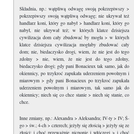
Składnia, np.: wątpliwą odwagę swoją pokrzepiwszy >
pokrzepiwszy swoją wątpliwą odwagę; nie ukrywał też
handlarz koni, który go nabył > handlarz koni, który go
nabył, nie ukrywał też; w których klatce dzisiejsza
cywilizacja dom cały zbudować by mogła > w których
klatce dzisiejsza cywilizacja mogłaby zbudować cały
dom; nie, biedaczysko drogi, wiem, że nie jest do tego
zdolny > nie, wiem, że nie jest do tego zdolny,
biedaczysko drogi; gdy pani Bonacieux tak samo, jak do
okiennicy, po trzykroć zapukała uderzeniem powolnym i
miarowym > gdy pani Bonacieux po trzykroć zapukała
uderzeniem powolnym i miarowym, tak samo jak do
okiennicy; niech się co chce stanie > niech się stanie, co
chce.
Inne zmiany, np.: Alexandra > Aleksandra; IV-ty > IV; Ś-
go > św.; 4-ch > czterech; jeżyły się złością > jeżyły się ze
złości; i choć przeważnie nicponie i włóczęgi > i choć