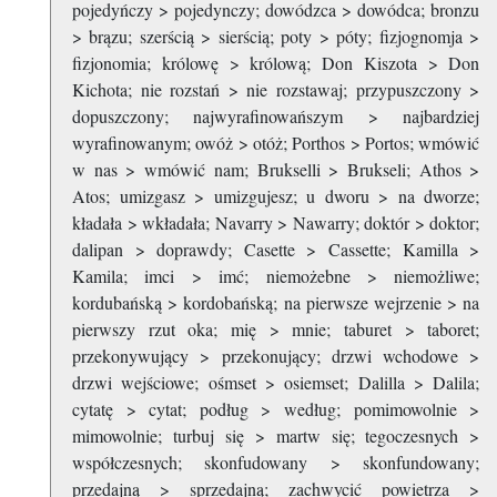
pojedyńczy > pojedynczy; dowódzca > dowódca; bronzu
> brązu; szerścią > sierścią; poty > póty; fizjognomja >
fizjonomia; królowę > królową; Don Kiszota > Don
Kichota; nie rozstań > nie rozstawaj; przypuszczony >
dopuszczony; najwyrafinowańszym > najbardziej
wyrafinowanym; owóż > otóż; Porthos > Portos; wmówić
w nas > wmówić nam; Brukselli > Brukseli; Athos >
Atos; umizgasz > umizgujesz; u dworu > na dworze;
kładała > wkładała; Navarry > Nawarry; doktór > doktor;
dalipan > doprawdy; Casette > Cassette; Kamilla >
Kamila; imci > imć; niemożebne > niemożliwe;
kordubańską > kordobańską; na pierwsze wejrzenie > na
pierwszy rzut oka; mię > mnie; taburet > taboret;
przekonywujący > przekonujący; drzwi wchodowe >
drzwi wejściowe; ośmset > osiemset; Dalilla > Dalila;
cytatę > cytat; podług > według; pomimowolnie >
mimowolnie; turbuj się > martw się; tegoczesnych >
współczesnych; skonfudowany > skonfundowany;
przedajną > sprzedajną; zachwycić powietrza >