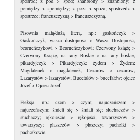
spośród; z pod > spod; shańbiony > zhańbiony; z
pomiędzy > spomiędzy; z poza > spoza; spostrzedz >
spostrzec; francuzczyzną > francuszczyzną.
Pisownia małą/dużą literą, np.: gaskończyk >
Gaskończyk; wasza dostojność > Wasza Dostojność;
bearneńczykowi > Bearneńczykowi; Czerwony książę >
Czerwony Książę; na rany Boskie > na rany boskie;
pikardyjczyk > Pikardyjczyk; żydem > Żydem;
Magdalenek > magdalenek; Cezarów > cezarów;
Lazarystów > lazarystów; Bucefałów > bucefałów; ojciec
Józef > Ojciec Józef.
Fleksja, np.: czem > czym; najuczeńszem >
najuczeńszym; śmieli się > śmiali się; słuchaczów >
słuchaczy; rękojeście > rękojeści; towarzyszów >
towarzyszy; płaszczów > płaszczy; pachołki >
pachołkowie.