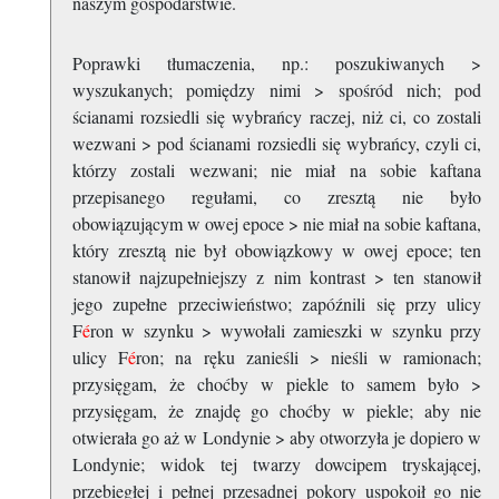
naszym gospodarstwie.
Poprawki tłumaczenia, np.: poszukiwanych >
wyszukanych; pomiędzy nimi > spośród nich; pod
ścianami rozsiedli się wybrańcy raczej, niż ci, co zostali
wezwani > pod ścianami rozsiedli się wybrańcy, czyli ci,
którzy zostali wezwani; nie miał na sobie kaftana
przepisanego regułami, co zresztą nie było
obowiązującym w owej epoce > nie miał na sobie kaftana,
który zresztą nie był obowiązkowy w owej epoce; ten
stanowił najzupełniejszy z nim kontrast > ten stanowił
jego zupełne przeciwieństwo; zapóźnili się przy ulicy
F
é
ron w szynku > wywołali zamieszki w szynku przy
ulicy F
é
ron; na ręku zanieśli > nieśli w ramionach;
przysięgam, że choćby w piekle to samem było >
przysięgam, że znajdę go choćby w piekle; aby nie
otwierała go aż w Londynie > aby otworzyła je dopiero w
Londynie; widok tej twarzy dowcipem tryskającej,
przebiegłej i pełnej przesadnej pokory uspokoił go nie