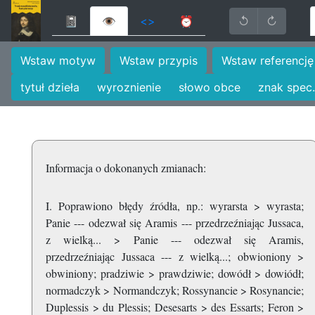
📓
👁
<>
⏰
↺
↻
Wstaw motyw
Wstaw przypis
Wstaw referencję
tytuł dzieła
wyroznienie
słowo obce
znak spec.
Informacja o dokonanych zmianach:
I. Poprawiono błędy źródła, np.: wyrarsta > wyrasta;
Panie --- odezwał się Aramis --- przedrzeźniając Jussaca,
z wielką... > Panie --- odezwał się Aramis,
przedrzeźniając Jussaca --- z wielką...; obwioniony >
obwiniony; pradziwie > prawdziwie; dowódł > dowiódł;
normadczyk > Normandczyk; Rossynancie > Rosynancie;
Duplessis > du Plessis; Desesarts > des Essarts; Feron >