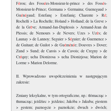
F
é
rou; des Foss
é
es-Monsieur-le-prince > des Foss
é
s-
Monsieur-le-Prince; Germana > Germaina; Guenegaud >
Gu
é
n
é
gaud; Estefanę > Estefanię; Charente > R
é
;
Rochelli > La Rochelle; Holand > Holland; de la Greve >
de la Gr
è
ve; Armand-Jan-Duplessis > Armand-Jean du
Plessis; de Nemours > de Nevers; Uzes > Uz
è
s; de
Launay > de Lannoy; Seguier > S
é
guier; de Guemence >
de Guitaut; de Guilot > de Gu
é
m
é
n
é
e; Douvres > Dover;
Zund > Sund; de Carois > de Cavois; de Cregny > de
Cr
é
quy; ucha Dionizosa > ucha Dionizjosa; Marion de
Lorme > Marion Delorme.
II. Wprowadzono uwspółcześnienia w następującym
zakresie:
Zmiany leksykalne, w tym ortograficzne, np.: tłómacząc >
tłumacząc; jeźdźiec > jeździec; Jakóba > Jakuba; giestem
> gestem; paznogcie > paznokcie; dwuch > dwóch;