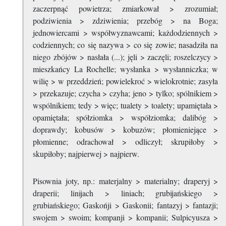
zaczerpnąć powietrza; zmiarkował > zrozumiał;
podziwienia > zdziwienia; przebóg > na Boga;
jednowiercami > współwyznawcami; każdodziennych >
codziennych; co się nazywa > co się zowie; nasadziła na
niego zbójów > nasłała (...); jęli > zaczęli; roszelczycy >
mieszkańcy La Rochelle; wysłanka > wysłanniczka; w
wilię > w przeddzień; powielekroć > wielokrotnie; zasyła
> przekazuje; czycha > czyha; jeno > tylko; spólnikiem >
wspólnikiem; tedy > więc; tualety > toalety; upamiętała >
opamiętała; spółziomka > współziomka; dalibóg >
doprawdy; kobusów > kobuzów; płomieniejące >
płomienne; odrachował > odliczył; skrupiłoby >
skupiłoby; najpierwej > najpierw.
Pisownia joty, np.: materjalny > materialny; draperyj >
draperii; linijach > liniach; grubijańskiego >
grubiańskiego; Gaskońji > Gaskonii; fantazyj > fantazji;
swojem > swoim; kompanji > kompanii; Sulpicyusza >