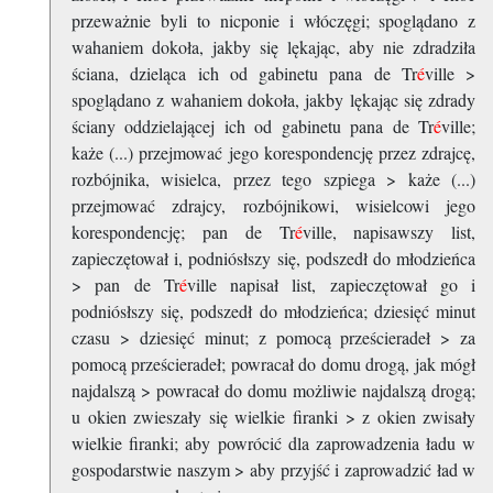
przeważnie byli to nicponie i włóczęgi; spoglądano z
wahaniem dokoła, jakby się lękając, aby nie zdradziła
ściana, dzieląca ich od gabinetu pana de Tr
é
ville >
spoglądano z wahaniem dokoła, jakby lękając się zdrady
ściany oddzielającej ich od gabinetu pana de Tr
é
ville;
każe (...) przejmować jego korespondencję przez zdrajcę,
rozbójnika, wisielca, przez tego szpiega > każe (...)
przejmować zdrajcy, rozbójnikowi, wisielcowi jego
korespondencję; pan de Tr
é
ville, napisawszy list,
zapieczętował i, podniósłszy się, podszedł do młodzieńca
> pan de Tr
é
ville napisał list, zapieczętował go i
podniósłszy się, podszedł do młodzieńca; dziesięć minut
czasu > dziesięć minut; z pomocą prześcieradeł > za
pomocą prześcieradeł; powracał do domu drogą, jak mógł
najdalszą > powracał do domu możliwie najdalszą drogą;
u okien zwieszały się wielkie firanki > z okien zwisały
wielkie firanki; aby powrócić dla zaprowadzenia ładu w
gospodarstwie naszym > aby przyjść i zaprowadzić ład w