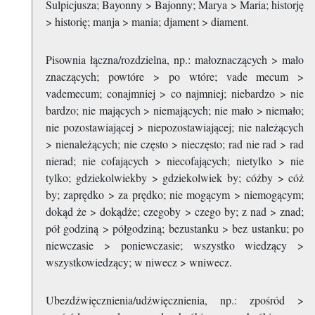
Sulpicjusza; Bayonny > Bajonny; Marya > Maria; historję
> historię; manja > mania; djament > diament.
Pisownia łączna/rozdzielna, np.: małoznaczących > mało
znaczących; powtóre > po wtóre; vade mecum >
vademecum; conajmniej > co najmniej; niebardzo > nie
bardzo; nie mających > niemających; nie mało > niemało;
nie pozostawiającej > niepozostawiającej; nie należących
> nienależących; nie często > nieczęsto; rad nie rad > rad
nierad; nie cofających > niecofających; nietylko > nie
tylko; gdziekolwiekby > gdziekolwiek by; cóżby > cóż
by; zaprędko > za prędko; nie mogącym > niemogącym;
dokąd że > dokądże; czegoby > czego by; z nad > znad;
pół godziną > półgodziną; bezustanku > bez ustanku; po
niewczasie > poniewczasie; wszystko wiedzący >
wszystkowiedzący; w niwecz > wniwecz.
Ubezdźwięcznienia/udźwięcznienia, np.: zpośród >