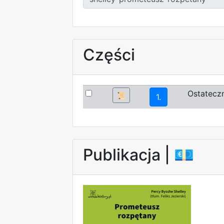
Części
Ostateczn
📜
1.
Publikacja |
💶