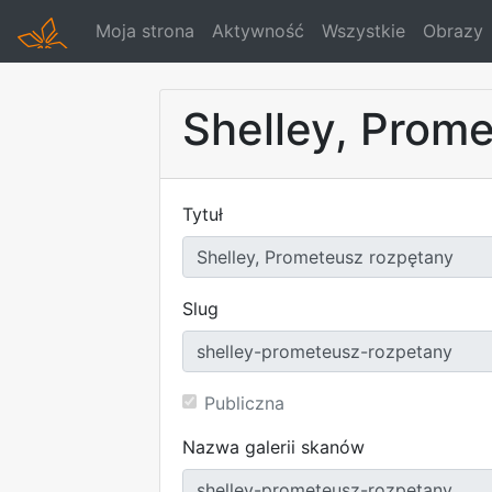
Moja strona
Aktywność
Wszystkie
Obrazy
Shelley, Prom
Tytuł
Slug
Publiczna
Nazwa galerii skanów