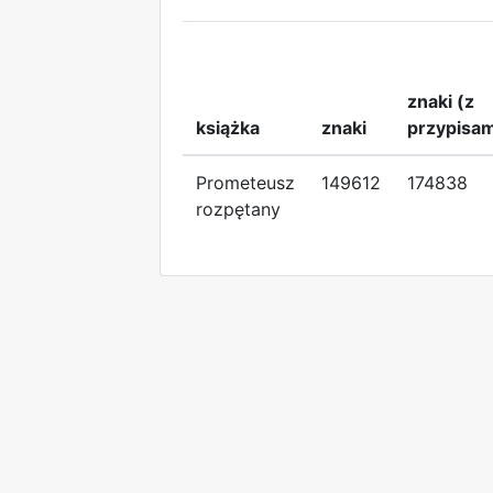
znaki (z
książka
znaki
przypisam
Prometeusz
149612
174838
rozpętany