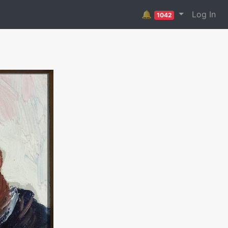
🔔
Log In
1042