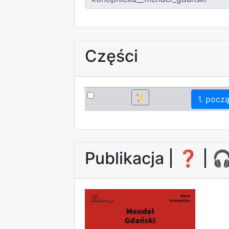
Części
📜
1. pocz
Publikacja |
❓
| 