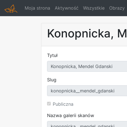
Moja strona
Aktywność
Wszystkie
Obrazy
Konopnicka, M
Tytuł
Slug
Publiczna
Nazwa galerii skanów