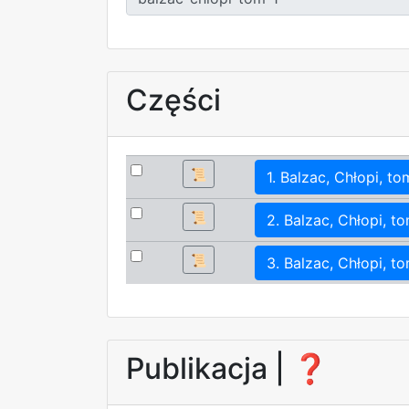
Części
📜
1. Balzac, Chłopi, tom
📜
2. Balzac, Chłopi, to
📜
3. Balzac, Chłopi, to
Publikacja |
❓