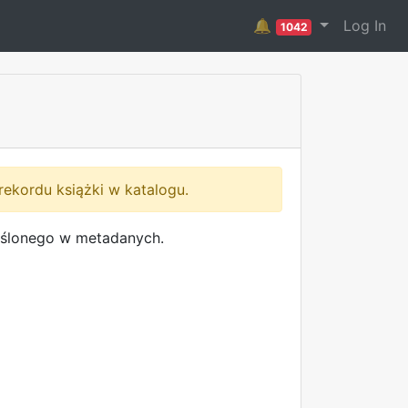
🔔
Log In
1042
rekordu książki w katalogu.
reślonego w metadanych.