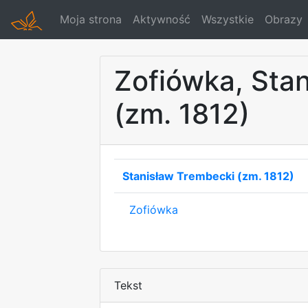
Moja strona
Aktywność
Wszystkie
Obrazy
Zofiówka, Sta
(zm. 1812)
Stanisław Trembecki (zm. 1812)
Zofiówka
Tekst