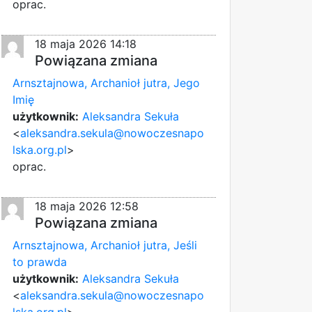
oprac.
18 maja 2026 14:18
Powiązana zmiana
Arnsztajnowa, Archanioł jutra, Jego
Imię
użytkownik:
Aleksandra Sekuła
<
aleksandra.sekula@nowoczesnapo
lska.org.pl
>
oprac.
18 maja 2026 12:58
Powiązana zmiana
Arnsztajnowa, Archanioł jutra, Jeśli
to prawda
użytkownik:
Aleksandra Sekuła
<
aleksandra.sekula@nowoczesnapo
lska.org.pl
>