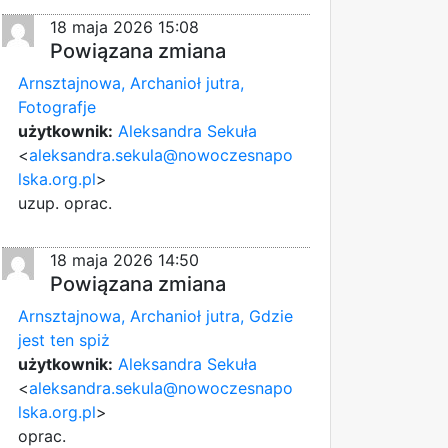
18 maja 2026 15:08
Powiązana zmiana
Arnsztajnowa, Archanioł jutra,
Fotografje
użytkownik:
Aleksandra Sekuła
<
aleksandra.sekula@nowoczesnapo
lska.org.pl
>
uzup. oprac.
18 maja 2026 14:50
Powiązana zmiana
Arnsztajnowa, Archanioł jutra, Gdzie
jest ten spiż
użytkownik:
Aleksandra Sekuła
<
aleksandra.sekula@nowoczesnapo
lska.org.pl
>
oprac.