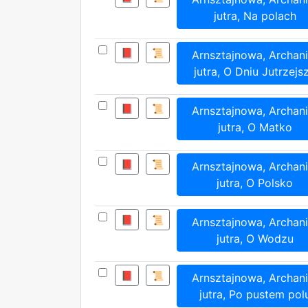
jutra, Na polach
📕
📜
Arnsztajnowa, Archani
jutra, O Dniu Jutrzejs
📕
📜
Arnsztajnowa, Archani
jutra, O Matko
📕
📜
Arnsztajnowa, Archani
jutra, O Polsko
📕
📜
Arnsztajnowa, Archani
jutra, O Wodzu
📕
📜
Arnsztajnowa, Archani
jutra, Po pustem pol