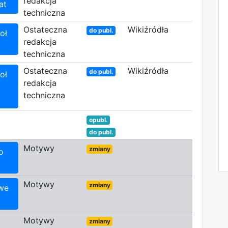
redakcja
at
techniczna
Ostateczna
Wikiźródła
do publ.
oł
redakcja
techniczna
Ostateczna
Wikiźródła
do publ.
oł
redakcja
techniczna
opubl.
do publ.
Motywy
zmiany
o
Motywy
zmiany
awe
Motywy
zmiany