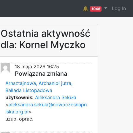
🔔
Log In
1048
Ostatnia aktywność
dla: Kornel Myczko
18 maja 2026 16:25
Powiązana zmiana
Arnsztajnowa, Archanioł jutra,
Ballada Listopadowa
użytkownik:
Aleksandra Sekuła
<
aleksandra.sekula@nowoczesnapo
lska.org.pl
>
uzup. oprac.