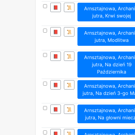
📕
📜
Arnsztajnowa, Archani
jutra, Krwi swojej
📕
📜
Arnsztajnowa, Archani
jutra, Modlitwa
📕
📜
Arnsztajnowa, Archani
jutra, Na dzień 19
Października
📕
📜
Arnsztajnowa, Archani
jutra, Na dzień 3-go M
📕
📜
Arnsztajnowa, Archani
jutra, Na głowni miec
📕
📜
Arnsztajnowa, Archani