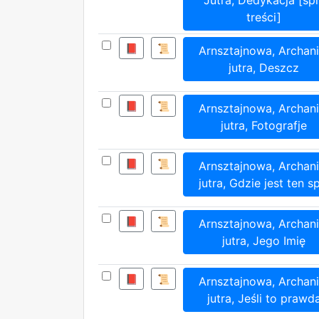
treści]
📕
📜
Arnsztajnowa, Archani
jutra, Deszcz
📕
📜
Arnsztajnowa, Archani
jutra, Fotografje
📕
📜
Arnsztajnowa, Archani
jutra, Gdzie jest ten s
📕
📜
Arnsztajnowa, Archani
jutra, Jego Imię
📕
📜
Arnsztajnowa, Archani
jutra, Jeśli to prawd