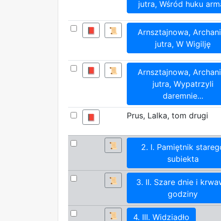
jutra, Wśród huku arm
📕
📜
Arnsztajnowa, Archani
jutra, W Wigilję
📕
📜
Arnsztajnowa, Archani
jutra, Wypatrzyli
daremnie...
Prus, Lalka, tom drugi
📕
📜
2. I. Pamiętnik stareg
subiekta
📜
3. II. Szare dnie i krw
godziny
📜
4. III. Widziadło