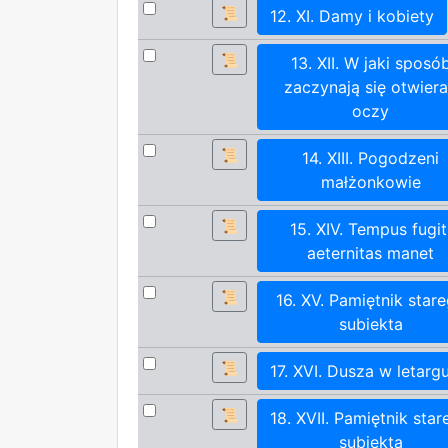
📜
12. XI. Damy i kobiety
📜
13. XII. W jaki sposó
zaczynają się otwier
oczy
📜
14. XIII. Pogodzeni
małżonkowie
📜
15. XIV. Tempus fugit
aeternitas manet
📜
16. XV. Pamiętnik star
subiekta
📜
17. XVI. Dusza w letarg
📜
18. XVII. Pamiętnik sta
subiekta