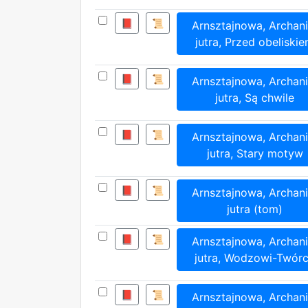
📕
📜
Arnsztajnowa, Archani
jutra, Przed obeliski
📕
📜
Arnsztajnowa, Archani
jutra, Są chwile
📕
📜
Arnsztajnowa, Archani
jutra, Stary motyw
📕
📜
Arnsztajnowa, Archani
jutra (tom)
📕
📜
Arnsztajnowa, Archani
jutra, Wodzowi-Twór
📕
📜
Arnsztajnowa, Archani