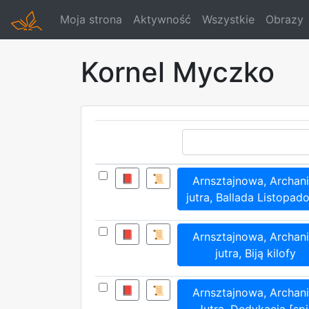
Moja strona
Aktywność
Wszystkie
Obrazy
Kornel Myczko
📕
📜
Arnsztajnowa, Archani
jutra, Ballada Listopad
📕
📜
Arnsztajnowa, Archani
jutra, Biją kilofy
📕
📜
Arnsztajnowa, Archani
Jutra, Dedykacja [spi