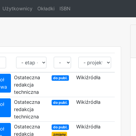
Użytkownicy
Okładki
ISBN
Ostateczna
Wikiźródła
do publ.
oł
redakcja
owa
techniczna
Ostateczna
Wikiźródła
do publ.
oł
redakcja
techniczna
Ostateczna
Wikiźródła
do publ.
oł
redakcja
zmiany
s