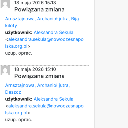
18 maja 2026 15:13
Powiązana zmiana
Arnsztajnowa, Archanioł jutra, Biją
kilofy
użytkownik:
Aleksandra Sekuła
<
aleksandra.sekula@nowoczesnapo
lska.org.pl
>
uzup. oprac.
18 maja 2026 15:10
Powiązana zmiana
Arnsztajnowa, Archanioł jutra,
Deszcz
użytkownik:
Aleksandra Sekuła
<
aleksandra.sekula@nowoczesnapo
lska.org.pl
>
uzup. oprac.