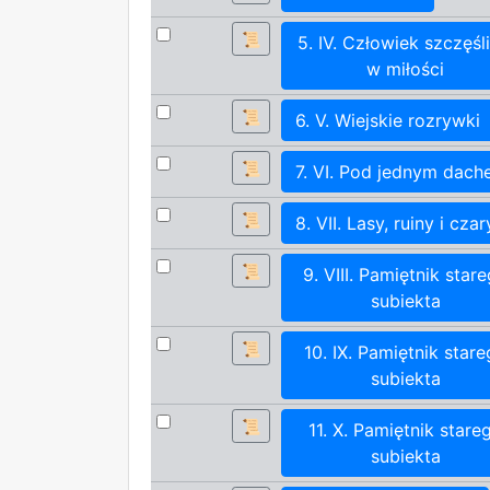
📜
5. IV. Człowiek szczęśl
w miłości
📜
6. V. Wiejskie rozrywki
📜
7. VI. Pod jednym dac
📜
8. VII. Lasy, ruiny i czar
📜
9. VIII. Pamiętnik star
subiekta
📜
10. IX. Pamiętnik star
subiekta
📜
11. X. Pamiętnik stare
subiekta