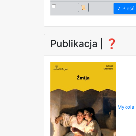
📜
7. Pieśń
Publikacja |
❓
Mykola 