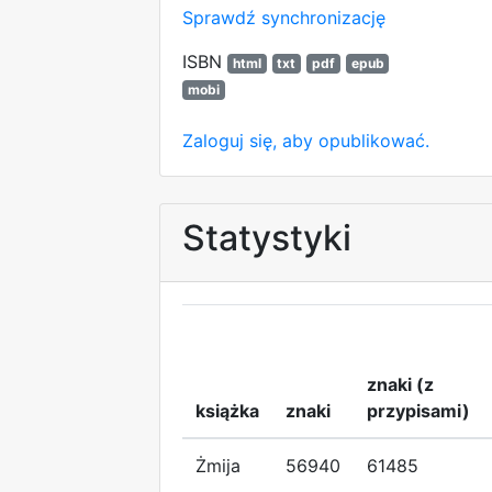
Sprawdź synchronizację
ISBN
html
txt
pdf
epub
mobi
Zaloguj się, aby opublikować.
Statystyki
znaki (z
książka
znaki
przypisami)
Żmija
56940
61485