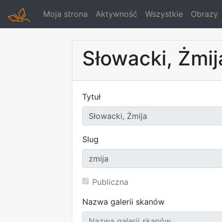
Moja strona
Aktywność
Wszystkie
Obrazy
Słowacki, Żmij
Tytuł
Slug
Publiczna
Nazwa galerii skanów