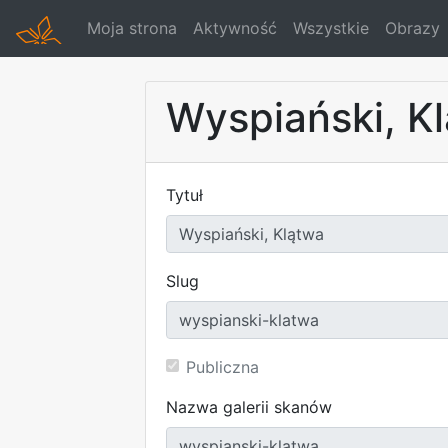
Moja strona
Aktywność
Wszystkie
Obrazy
Wyspiański, K
Tytuł
Slug
Publiczna
Nazwa galerii skanów