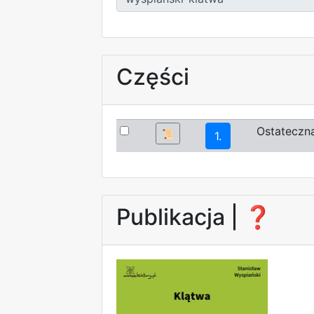
Części
Ostateczna
📜
1.
Publikacja |
❓