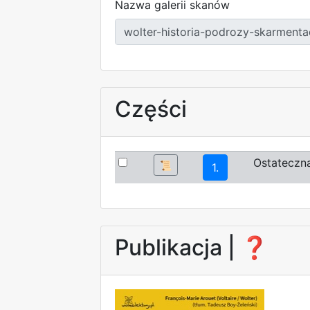
Nazwa galerii skanów
Części
Ostateczna
📜
1.
Publikacja |
❓