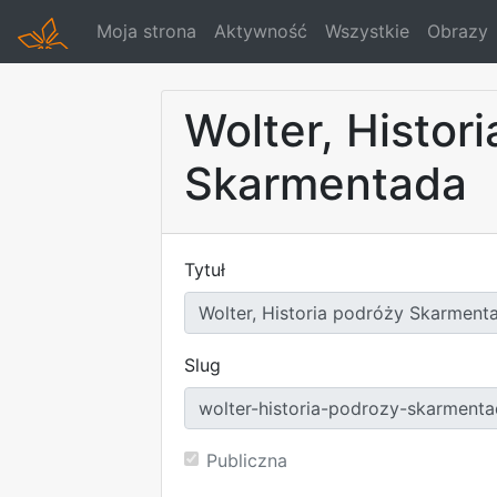
Moja strona
Aktywność
Wszystkie
Obrazy
Wolter, Histor
Skarmentada
Tytuł
Slug
Publiczna