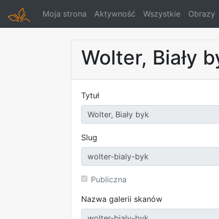
Moja strona
Aktywność
Wszystkie
Obrazy
Wolter, Biały b
Tytuł
Slug
Publiczna
Nazwa galerii skanów