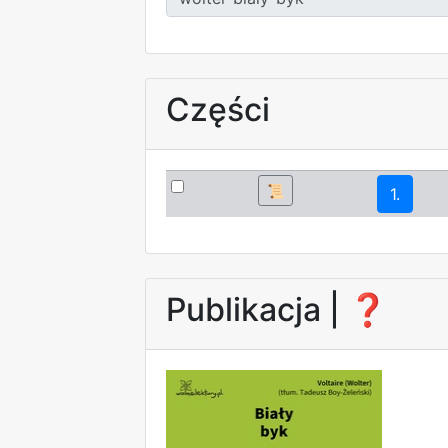
Części
📜
1.
Publikacja |
❓