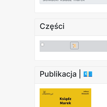
Części
📜
Publikacja |
💶