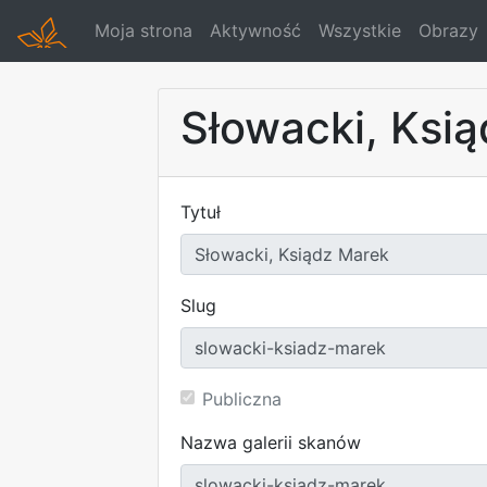
Moja strona
Aktywność
Wszystkie
Obrazy
Słowacki, Ksi
Tytuł
Slug
Publiczna
Nazwa galerii skanów