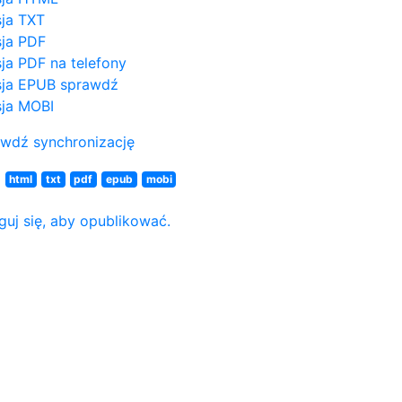
ja TXT
ja PDF
ja PDF na telefony
ja EPUB
sprawdź
ja MOBI
wdź synchronizację
N
html
txt
pdf
epub
mobi
guj się, aby opublikować.