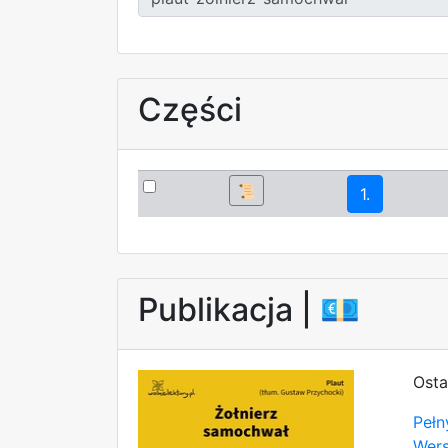
Części
📜
1.
Publikacja |
💶
Osta
Pełn
Wer