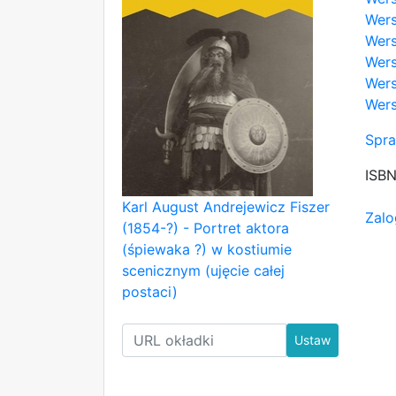
Wers
Wers
Wers
Wers
Wers
Spra
ISB
Karl August Andrejewicz Fiszer
Zalo
(1854-?) - Portret aktora
(śpiewaka ?) w kostiumie
scenicznym (ujęcie całej
postaci)
Ustaw