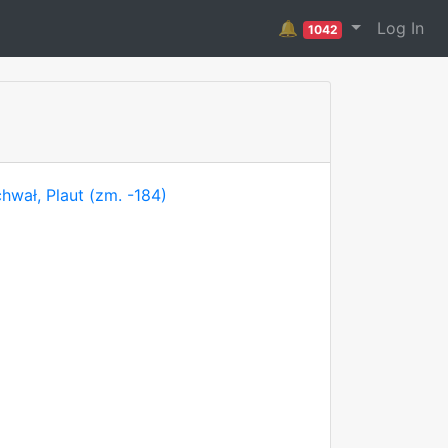
🔔
Log In
1042
hwał, Plaut (zm. -184)