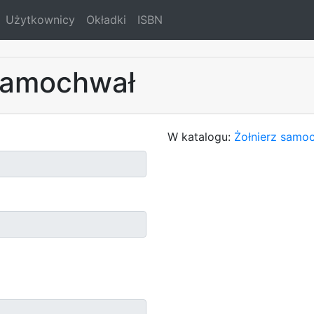
Użytkownicy
Okładki
ISBN
 samochwał
W katalogu:
Żołnierz samoc