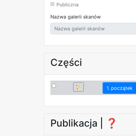
Publiczna
Nazwa galerii skanów
Części
📜
1. początek
Publikacja |
❓