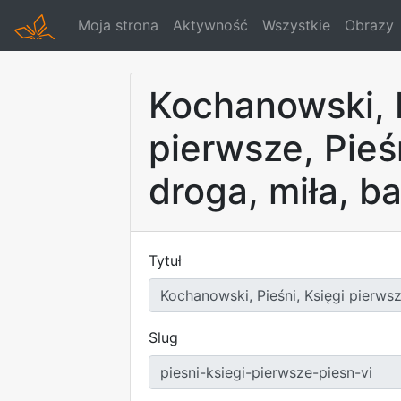
Moja strona
Aktywność
Wszystkie
Obrazy
Kochanowski, P
pierwsze, Pieś
droga, miła, bar
Tytuł
Slug