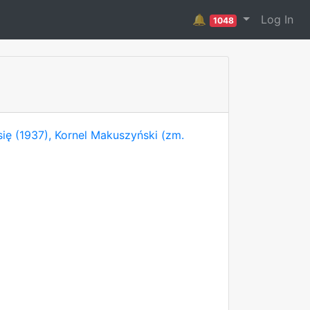
🔔
Log In
1048
ię (1937), Kornel Makuszyński (zm.