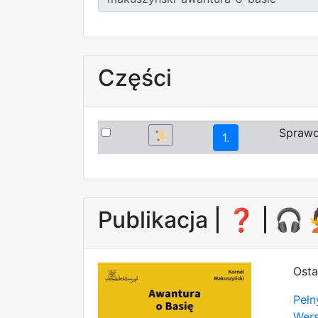
Części
Sprawd
📜
1.
Publikacja |
❓
| 🎧
Osta
Pełn
Wer