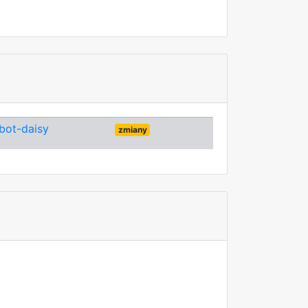
bot-daisy
zmiany