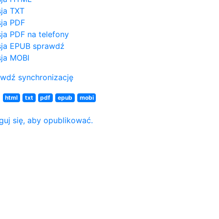
ja TXT
ja PDF
ja PDF na telefony
ja EPUB
sprawdź
ja MOBI
wdź synchronizację
N
html
txt
pdf
epub
mobi
guj się, aby opublikować.