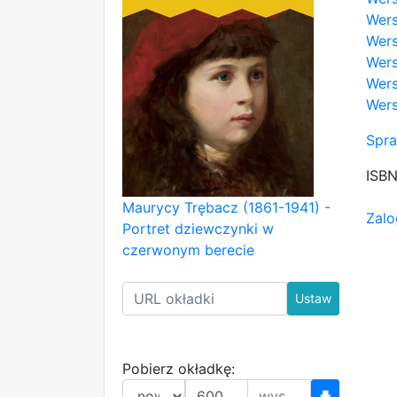
Wers
Wers
Wers
Wers
Wers
Spra
ISB
Maurycy Trębacz (1861-1941) -
Zalo
Portret dziewczynki w
czerwonym berecie
Ustaw
Pobierz okładkę:
🡇