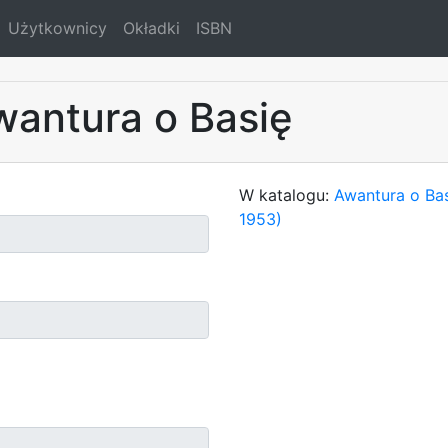
Użytkownicy
Okładki
ISBN
wantura o Basię
W katalogu:
Awantura o Bas
1953)