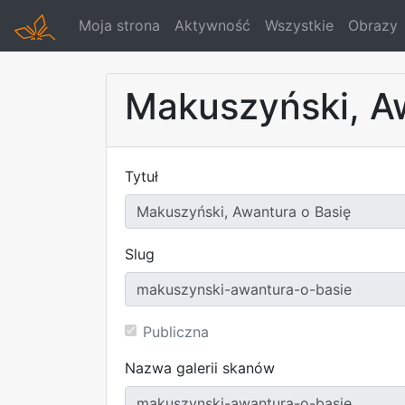
Moja strona
Aktywność
Wszystkie
Obrazy
Makuszyński, A
Tytuł
Slug
Publiczna
Nazwa galerii skanów