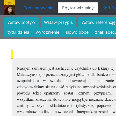
Podsumowanie
Edytor wizualny
Kod ź
Wstaw motyw
Wstaw przypis
Wstaw referencję
tytuł dzieła
wyroznienie
słowo obce
znak spec.
Naszym zamiarem jest zachęcenie czytelnika do lektury tej
Makuszyńskiego przeznaczony jest głównie dla bardzo mło
uzupełniająca w szkole podstawowej --- nauczanie 
zdecydowaliśmy się na dość radykalne uwspółcześnienie o
powodu tekst opatrzony został licznymi przypisami, 
wszystkim znaczenia słów, które mogą być nieznane dziec
zmiany w szyku, składniowe i stylistyczne, poprawion
wyeliminowano liczne powtórzenia. Interpunkcja została uw