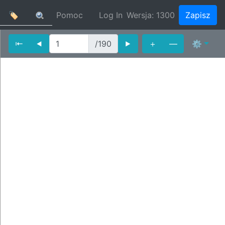
🏷
Pomoc
Log In
Wersja:
1300
Zapisz
⇤
⯇
/190
⯈
＋
—
⚙