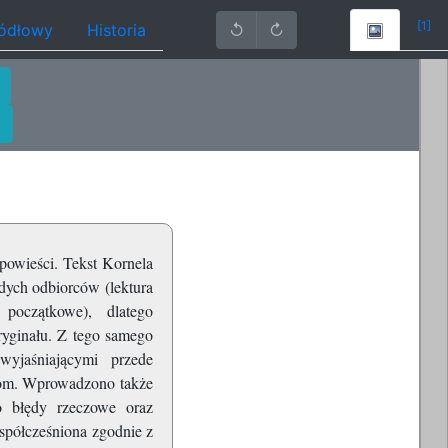
[1]
ródłowy
Historia
↺
↻
 powieści. Tekst Kornela
dych odbiorców (lektura
początkowe), dlatego
ryginału. Z tego samego
wyjaśniającymi przede
iom. Wprowadzono także
o błędy rzeczowe oraz
spółcześniona zgodnie z