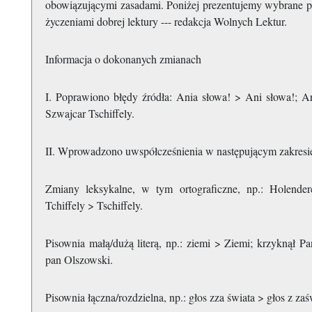
obowiązującymi zasadami. Poniżej prezentujemy wybrane p
życzeniami dobrej lektury --- redakcja Wolnych Lektur.
Informacja o dokonanych zmianach
I. Poprawiono błędy źródła: Ania słowa! > Ani słowa!; A
Szwajcar Tschiffely.
II. Wprowadzono uwspółcześnienia w następującym zakresi
Zmiany leksykalne, w tym ortograficzne, np.: Holende
Tchiffely > Tschiffely.
Pisownia małą/dużą literą, np.: ziemi > Ziemi; krzyknął P
pan Olszowski.
Pisownia łączna/rozdzielna, np.: głos zza świata > głos z za