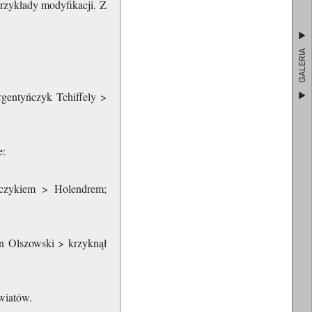
rzykłady modyfikacji. Z
GALERIA
rgentyńczyk Tchiffely >
e:
rczykiem > Holendrem;
an Olszowski > krzyknął
światów.