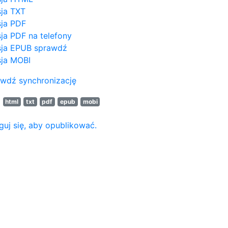
ja TXT
ja PDF
ja PDF na telefony
ja EPUB
sprawdź
ja MOBI
wdź synchronizację
N
html
txt
pdf
epub
mobi
guj się, aby opublikować.