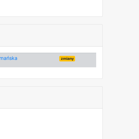
omańska
zmiany