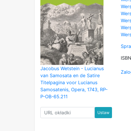
Wers
Wers
Wers
Wers
Wers
Spra
ISB
Jacobus Wetstein - Lucianus
Zalo
van Samosata en de Satire
Titelpagina voor Lucianus
Samosatenis, Opera, 1743, RP-
P-OB-65.211
Ustaw