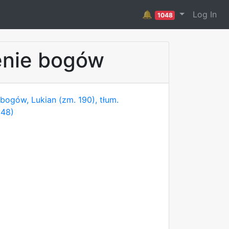
🔔
Log In
1048
enie bogów
ogów, Lukian (zm. 190), tłum.
948)