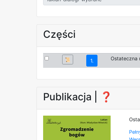
Części
Ostateczna 
📜
1.
Publikacja |
❓
Osta
Pełn
Wer