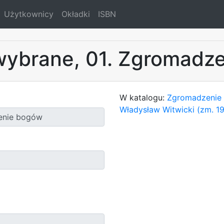
Użytkownicy
Okładki
ISBN
 wybrane, 01. Zgromadz
W katalogu:
Zgromadzenie b
Władysław Witwicki (zm. 1