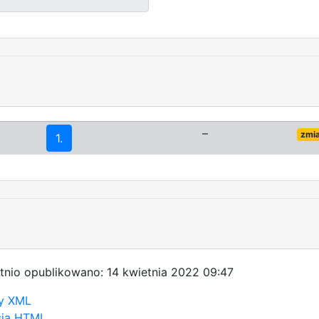
–
zmi
1.
tnio opublikowano: 14 kwietnia 2022 09:47
y XML
sja HTML