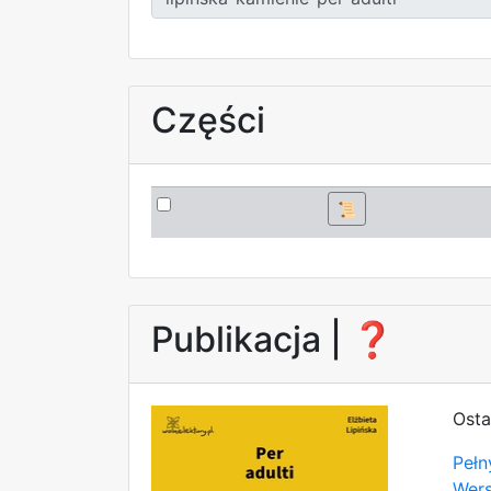
Części
📜
Publikacja |
❓
Osta
Pełn
Wer