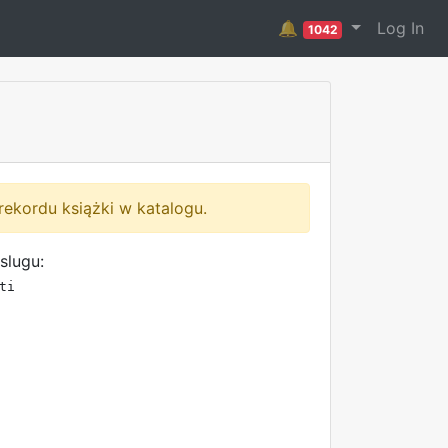
🔔
Log In
1042
rekordu książki w katalogu.
slugu:
ti