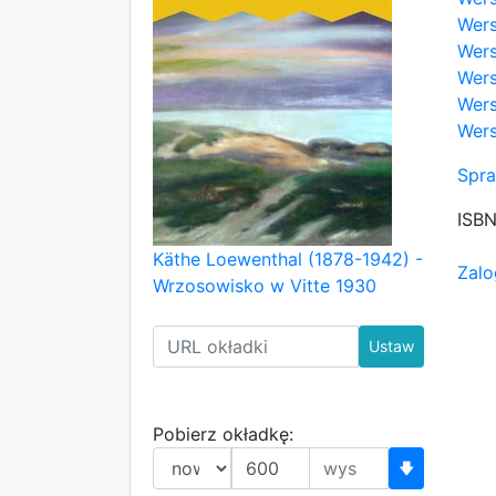
Wers
Wers
Wers
Wers
Wers
Spra
ISB
Käthe Loewenthal (1878-1942) -
Zalo
Wrzosowisko w Vitte 1930
Ustaw
Pobierz okładkę:
🡇