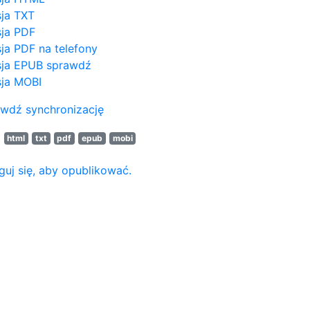
ja TXT
ja PDF
ja PDF na telefony
ja EPUB
sprawdź
ja MOBI
wdź synchronizację
N
html
txt
pdf
epub
mobi
guj się, aby opublikować.