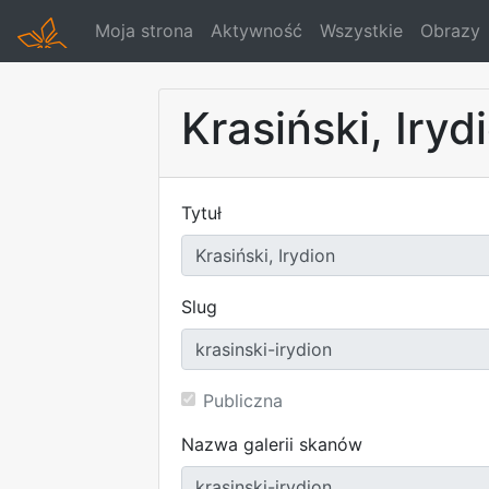
Moja strona
Aktywność
Wszystkie
Obrazy
Krasiński, Iryd
Tytuł
Slug
Publiczna
Nazwa galerii skanów