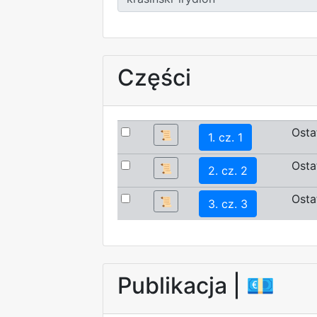
Części
Osta
📜
1. cz. 1
Osta
📜
2. cz. 2
Osta
📜
3. cz. 3
Publikacja |
💶