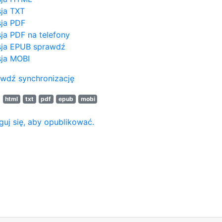
ja TXT
ja PDF
ja PDF na telefony
ja EPUB
sprawdź
ja MOBI
wdź synchronizację
N
html
txt
pdf
epub
mobi
guj się, aby opublikować.