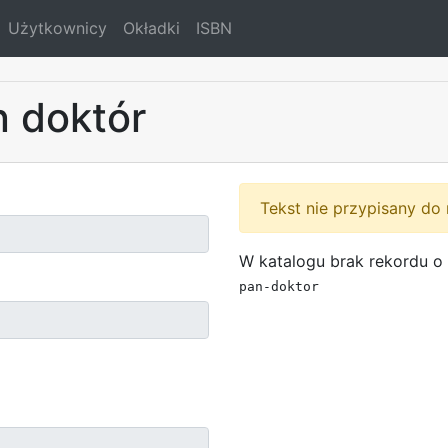
Użytkownicy
Okładki
ISBN
n doktór
Tekst nie przypisany do 
W katalogu brak rekordu o 
pan-doktor