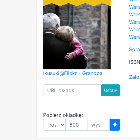
Wers
Wers
Wers
Wers
Wers
Spra
ISB
Ikusuki@Flickr - Grandpa
Zalo
Ustaw
Pobierz okładkę:
🡇