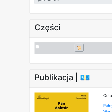
Części
📜
Publikacja |
💶
Osta
Pełn
Wer