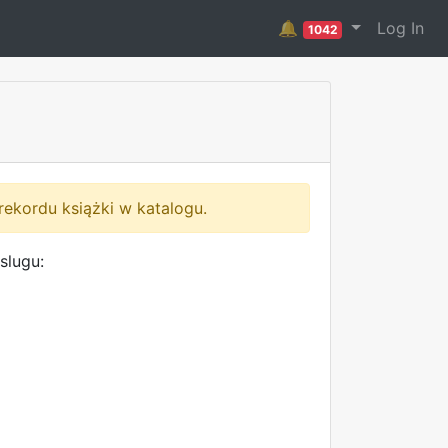
🔔
Log In
1042
rekordu książki w katalogu.
slugu: