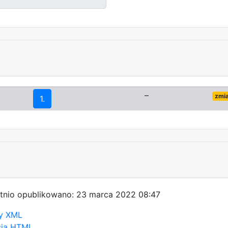
–
zmi
1.
tnio opublikowano: 23 marca 2022 08:47
y XML
sja HTML