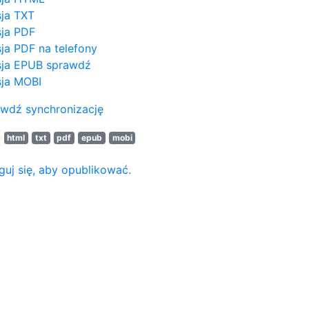
ja TXT
ja PDF
ja PDF na telefony
ja EPUB
sprawdź
ja MOBI
wdź synchronizację
N
html
txt
pdf
epub
mobi
guj się, aby opublikować.