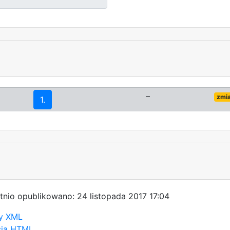
–
zmi
1.
tnio opublikowano: 24 listopada 2017 17:04
y XML
sja HTML