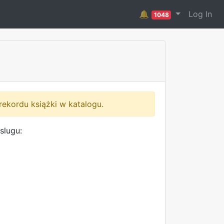
🔔
Log In
1048
rekordu książki w katalogu.
slugu: