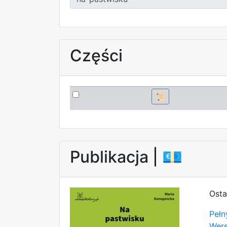
Części
📜
Publikacja |
💶
Osta
Pełn
Wer