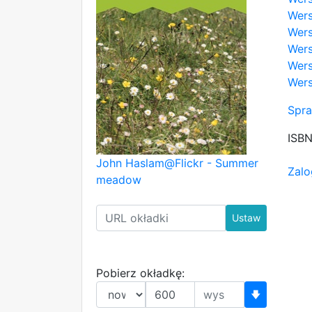
Wers
Wers
Wers
Wers
Wers
Spra
ISB
John Haslam@Flickr - Summer
Zalo
meadow
Ustaw
Pobierz okładkę:
🡇