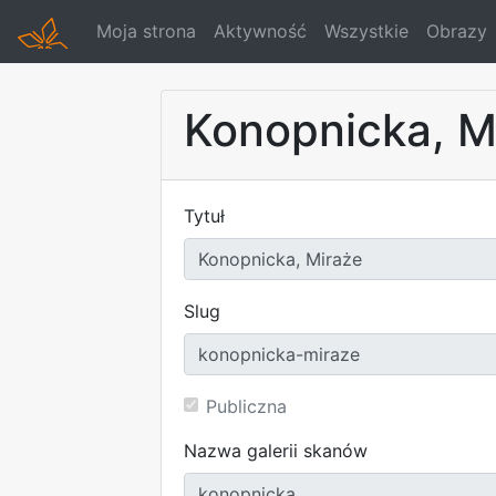
Moja strona
Aktywność
Wszystkie
Obrazy
Konopnicka, M
Tytuł
Slug
Publiczna
Nazwa galerii skanów