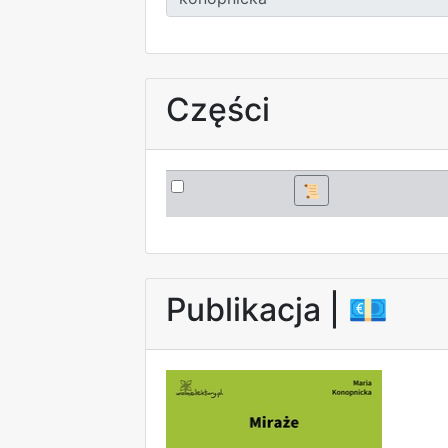
Części
📜
Publikacja |
💶