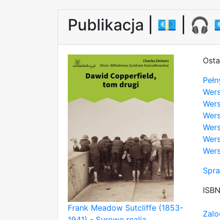
Publikacja |
💶
| 🎧
Osta
Pełn
Wer
Wers
Wers
Wers
Wers
Wers
Spra
ISB
Frank Meadow Sutcliffe (1853-
Zalo
1941) - Surowe realia