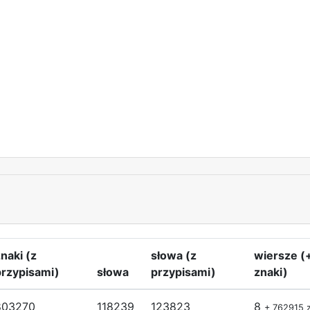
naki (z
słowa (z
wiersze (
przypisami)
słowa
przypisami)
znaki)
803270
118239
123823
8
+ 762915 z