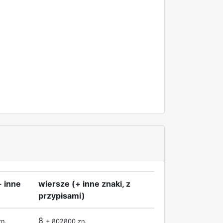
+ inne
wiersze (+ inne znaki, z
przypisami)
8
n.
+ 802800 zn.