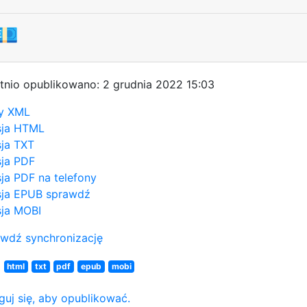
💶
tnio opublikowano: 2 grudnia 2022 15:03
y XML
sja HTML
ja TXT
ja PDF
ja PDF na telefony
ja EPUB
sprawdź
ja MOBI
wdź synchronizację
N
html
txt
pdf
epub
mobi
guj się, aby opublikować.