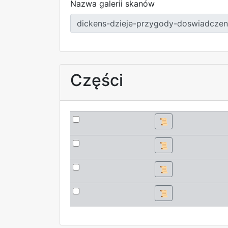
Nazwa galerii skanów
Części
📜
📜
📜
📜