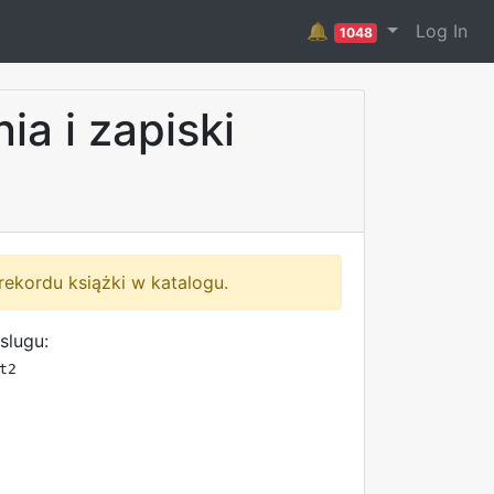
🔔
Log In
1048
a i zapiski
rekordu książki w katalogu.
slugu:
t2