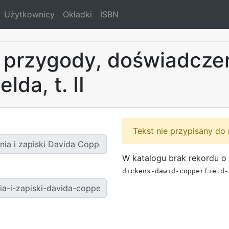
Użytkownicy
Okładki
ISBN
, przygody, doświadczeni
lda, t. II
Tekst nie przypisany do 
W katalogu brak rekordu o 
dickens-dawid-copperfield-