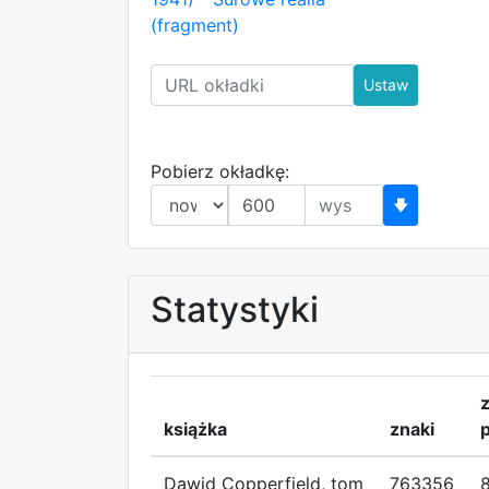
(fragment)
Ustaw
Pobierz okładkę:
🡇
Statystyki
z
książka
znaki
Dawid Copperfield, tom
763356