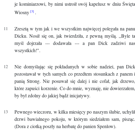
je kominiarzowi, by nimi ustroił swój kapelusz w dniu Święt
Wiosny
.
Zresztą w tym jak i we wszystkim najwięcej polegała na pan
Dicku. Nosił się on, jak twierdziła, z pewną myślą. ,,Byle t
myśl dojrzała --- dodawała --- a pan Dick zadziwi na
wszystkich!".
Nie domyślając się pokładanych w sobie nadziei, pan Dic
pozostawał w tych samych co przedtem stosunkach z panem 
panią Strong. Nie posuwał się dalej i nie cofał, jak drzewo
które zapuści korzenie. Co do mnie, wyznaję, nie dowierzałem
by był zdolny do jakiej bądź inicjatywy.
Pewnego wieczoru, w kilka miesięcy po naszym ślubie, uchyli
drzwi bawialnego pokoju, w którym siedziałem sam, pisząc
(Dora z ciotką poszły na herbatę do panien Spenlow).