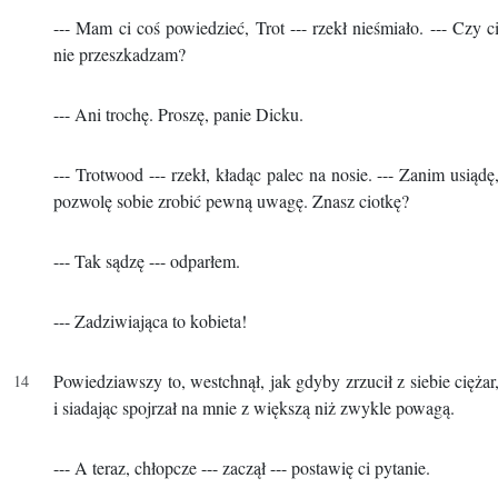
--- Mam ci coś powiedzieć, Trot --- rzekł nieśmiało. --- Czy c
nie przeszkadzam?
--- Ani trochę. Proszę, panie Dicku.
--- Trotwood --- rzekł, kładąc palec na nosie. --- Zanim usiądę
pozwolę sobie zrobić pewną uwagę. Znasz ciotkę?
--- Tak sądzę --- odparłem.
--- Zadziwiająca to kobieta!
Powiedziawszy to, westchnął, jak gdyby zrzucił z siebie ciężar
i siadając spojrzał na mnie z większą niż zwykle powagą.
--- A teraz, chłopcze --- zaczął --- postawię ci pytanie.