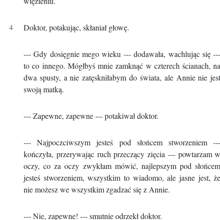
więzieniu.
Doktor, potakując, skłaniał głowę.
--- Gdy dosięgnie mego wieku --- dodawała, wachlując się --
to co innego. Mógłbyś mnie zamknąć w czterech ścianach, n
dwa spusty, a nie zatęskniłabym do świata, ale Annie nie jes
swoją matką.
--- Zapewne, zapewne --- potakiwał doktor.
--- Najpoczciwszym jesteś pod słońcem stworzeniem --
kończyła, przerywając ruch przeczący zięcia --- powtarzam 
oczy, co za oczy zwykłam mówić, najlepszym pod słońce
jesteś stworzeniem, wszystkim to wiadomo, ale jasne jest, ż
nie możesz we wszystkim zgadzać się z Annie.
--- Nie, zapewne! --- smutnie odrzekł doktor.