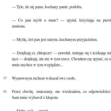
--- Tyle, ile się panu, kochany panie, podoba.
--- Co pan myśli o mnie? --- spytał, krzyżując na piers
ramiona.
--- Myślę, żeś pan jest starym, kochanym przyjacielem.
--- Dziękuję ci, chłopcze! --- zawołał, śmiejąc się i ściskając m
ręce --- dziękuję, ale nie w tym rzecz. Chciałem cię spytać, co 
mnie myślisz w tym względzie...
Wymownym ruchem wskazał swe czoło.
Przez chwilę, zmieszany, nie wiedziałem, co odpowiedzieć
Sam mnie wybawił z kłopotu.
--- Słaby, co? --- spytał.