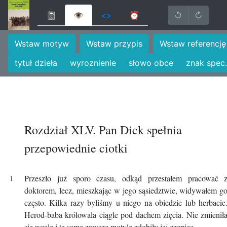
📓
👁
<>
⏰
↺
↻
Wstaw motyw
Wstaw przypis
Wstaw referencję
tytuł dzieła
wyroznienie
słowo obce
znak spec.
Rozdział XLV. Pan Dick spełnia
przepowiednie ciotki
Przeszło już sporo czasu, odkąd przestałem pracować 
doktorem, lecz, mieszkając w jego sąsiedztwie, widywałem g
często. Kilka razy byliśmy u niego na obiedzie lub herbacie
Herod-baba królowała ciągle pod dachem zięcia. Nie zmienił
się wcale i te same zawsze motyle zdobiły jej czepiec.