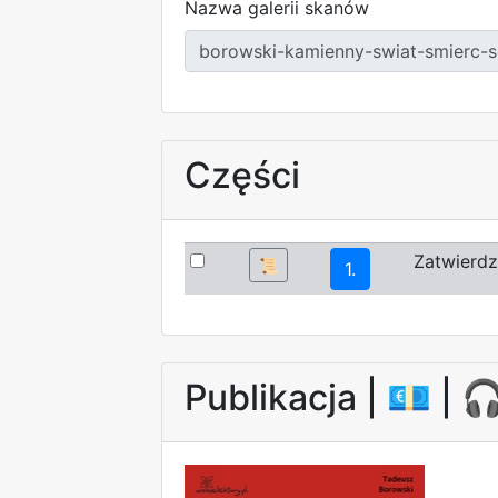
Nazwa galerii skanów
Części
Zatwierdz
📜
1.
Publikacja |
💶
| 