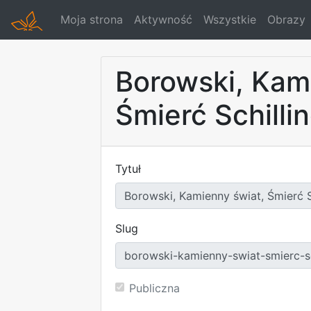
Moja strona
Aktywność
Wszystkie
Obrazy
Borowski, Kam
Śmierć Schilli
Tytuł
Slug
Publiczna