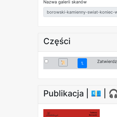
Nazwa galerii skanów
Części
Zatwierdz
📜
1.
Publikacja |
💶
| 