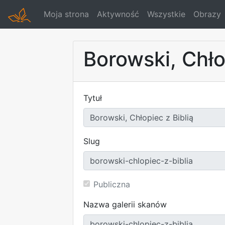
Moja strona
Aktywność
Wszystkie
Obrazy
Borowski, Chło
Tytuł
Slug
Publiczna
Nazwa galerii skanów