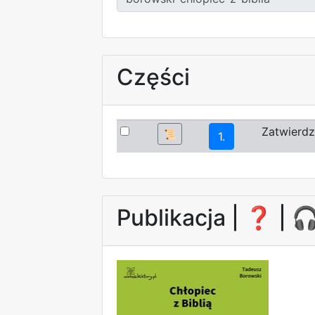
Części
Zatwierdz
📜
1.
Publikacja |
❓
| 