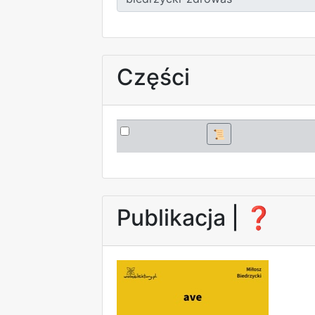
Części
📜
Publikacja |
❓