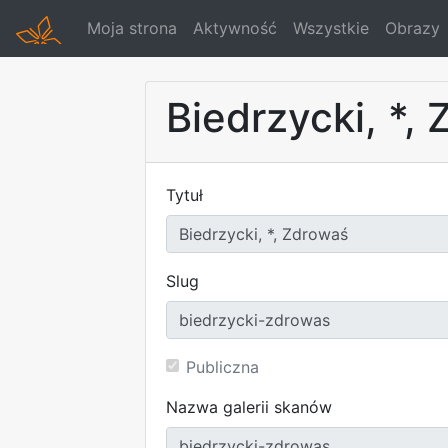
Moja strona
Aktywność
Wszystkie
Obrazy
Biedrzycki, *,
Tytuł
Slug
Publiczna
Nazwa galerii skanów