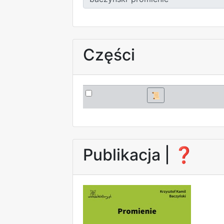
Części
📜
Publikacja |
❓