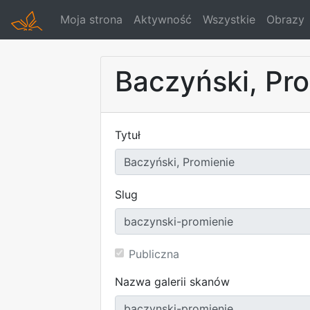
Moja strona
Aktywność
Wszystkie
Obrazy
Baczyński, Pr
Tytuł
Slug
Publiczna
Nazwa galerii skanów