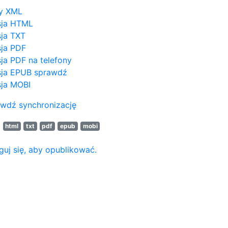
y XML
sja HTML
ja TXT
ja PDF
ja PDF na telefony
ja EPUB
sprawdź
ja MOBI
wdź synchronizację
N
html
txt
pdf
epub
mobi
guj się, aby opublikować.