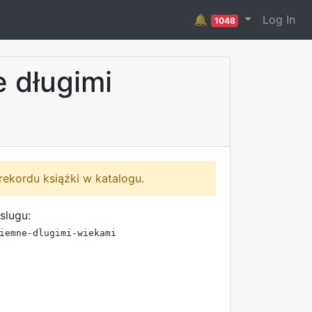
🔔
Log In
1048
 długimi
rekordu książki w katalogu.
slugu:
iemne-dlugimi-wiekami