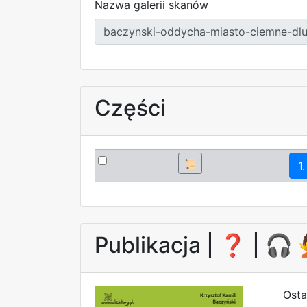
Nazwa galerii skanów
Części
📜
1.
Publikacja |
❓
| 🎧
Osta