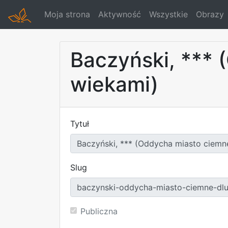
Moja strona
Aktywność
Wszystkie
Obrazy
Baczyński, *** 
wiekami)
Tytuł
Slug
Publiczna