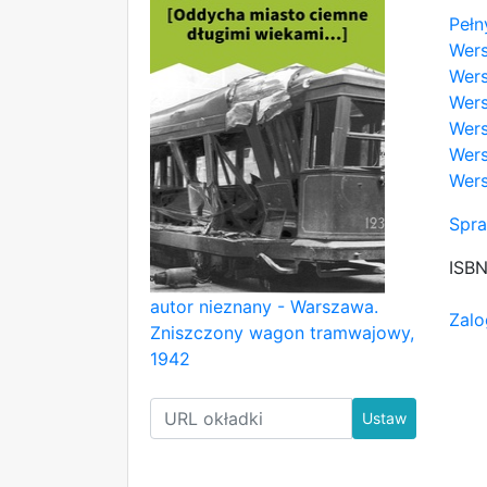
Pełn
Wer
Wers
Wers
Wers
Wers
Wers
Spra
ISB
autor nieznany - Warszawa.
Zalo
Zniszczony wagon tramwajowy,
1942
Ustaw