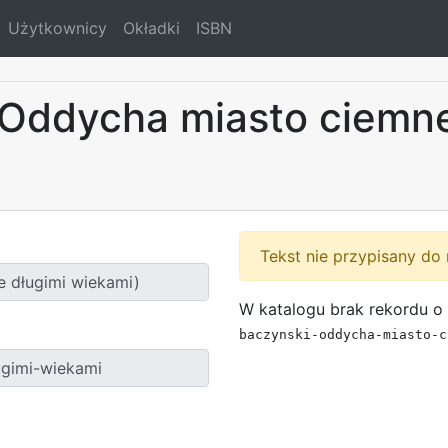
Użytkownicy
Okładki
ISBN
(Oddycha miasto ciemne
Tekst nie przypisany do 
W katalogu brak rekordu o 
baczynski-oddycha-miasto-c