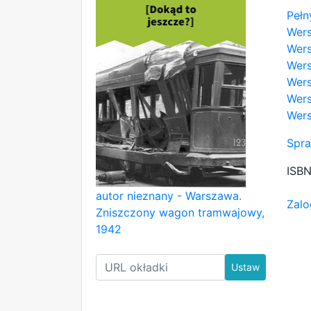
Pełn
Wer
Wers
Wers
Wers
Wers
Wers
Spra
ISB
autor nieznany - Warszawa.
Zalo
Zniszczony wagon tramwajowy,
1942
Ustaw