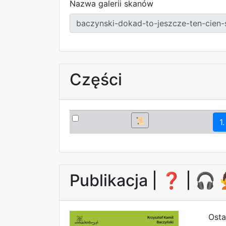
Nazwa galerii skanów
Części
📜
1.
Publikacja |
❓
| 🎧
Osta