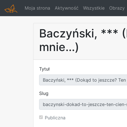
Moja strona
Aktywność
Wszystkie
Obrazy
Baczyński, *** 
mnie...)
Tytuł
Slug
Publiczna