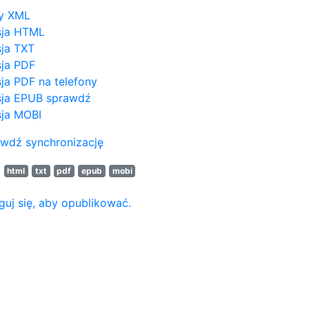
y XML
sja HTML
ja TXT
ja PDF
ja PDF na telefony
ja EPUB
sprawdź
ja MOBI
wdź synchronizację
N
html
txt
pdf
epub
mobi
guj się, aby opublikować.