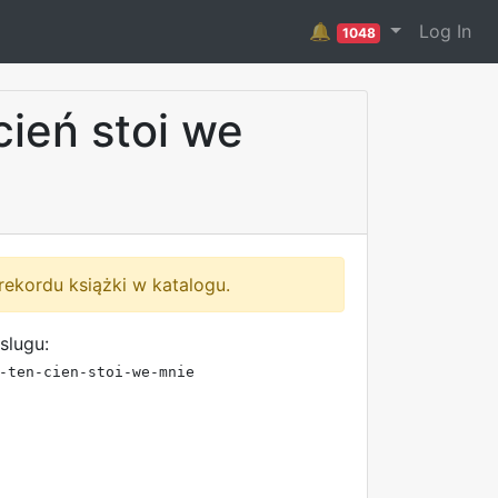
🔔
Log In
1048
cień stoi we
rekordu książki w katalogu.
slugu:
-ten-cien-stoi-we-mnie