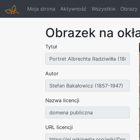
Moja strona
Aktywność
Wszystkie
Obrazy
Obrazek na okł
Tytuł
Autor
Nazwa licencji
URL licencji