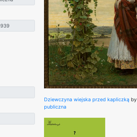
Dziewczyna wiejska przed kapliczką
by 
publiczna