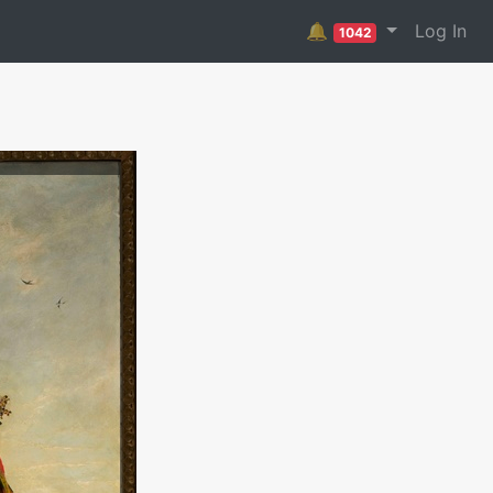
🔔
Log In
1042