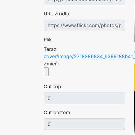
URL źródła
Plik
Teraz:
cover/image/2718286834_6399188b41_
Zmień:
Cut top
Cut bottom