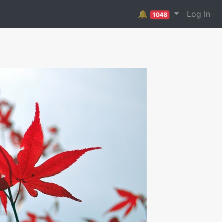
🔔
Log In
1048