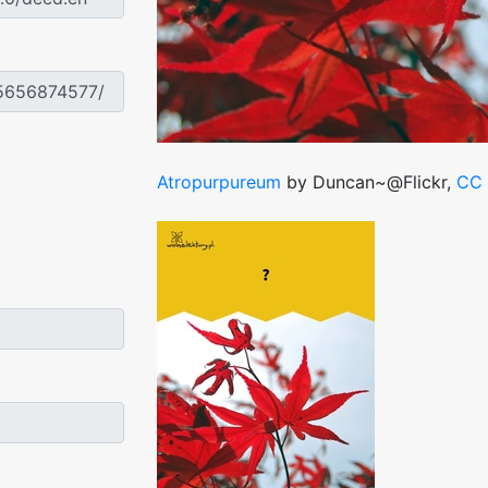
Atropurpureum
by Duncan~@Flickr,
CC 