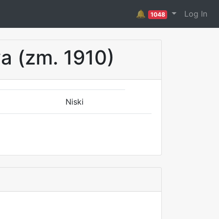
🔔
Log In
1048
wa (zm. 1910)
Niski