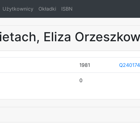
Użytkownicy
Okładki
ISBN
bietach, Eliza Orzeszko
1981
Q240174
0