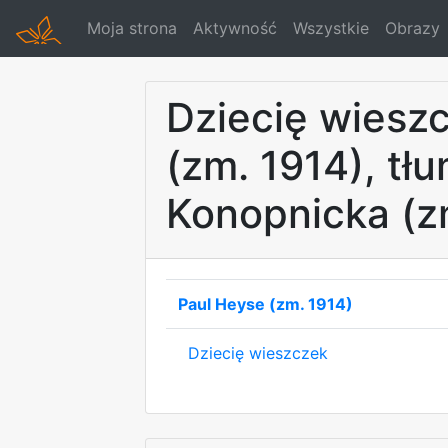
Moja strona
Aktywność
Wszystkie
Obrazy
Dziecię wiesz
(zm. 1914), tł
Konopnicka (z
Paul Heyse (zm. 1914)
Dziecię wieszczek