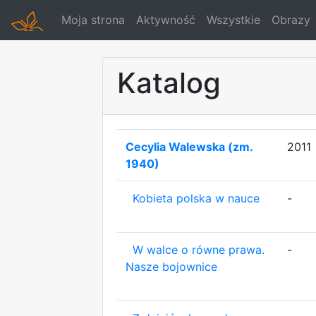
Moja strona
Aktywność
Wszystkie
Obrazy
Katalog
Cecylia Walewska (zm.
2011
1940)
Kobieta polska w nauce
-
W walce o równe prawa.
-
Nasze bojownice