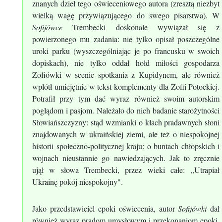
znanych dzieł tego oświeceniowego autora (zresztą niezbyt
wielką wagę przywiązującego do swego pisarstwa). W
Sofijówce
Trembecki doskonale wywiązał się z
powierzonego mu zadania: nie tylko opisał poszczególne
uroki parku (wyszczególniając je po francusku w swoich
dopiskach), nie tylko oddał hołd miłości gospodarza
Zofiówki w scenie spotkania z Kupidynem, ale również
wplótł umiejętnie w tekst komplementy dla Zofii Potockiej.
Potrafił przy tym dać wyraz również swoim autorskim
poglądom i pasjom. Należało do nich badanie starożytności
Słowiańszczyzny: stąd wzmianki o kłach pradawnych słoni
znajdowanych w ukraińskiej ziemi, ale też o niespokojnej
historii społeczno-politycznej kraju: o buntach chłopskich i
wojnach nieustannie go nawiedzających. Jak to zręcznie
ujął w słowa Trembecki, przez wieki całe: ,,Utrapiał
Ukrainę pokój niespokojny".
Jako przedstawiciel epoki oświecenia, autor
Sofijówki
dał
również wyraz prądom umysłowym i przekonaniom epoki.