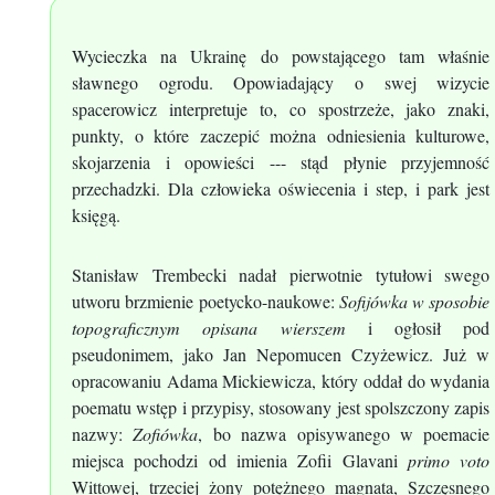
Wycieczka na Ukrainę do powstającego tam właśnie
sławnego ogrodu. Opowiadający o swej wizycie
spacerowicz interpretuje to, co spostrzeże, jako znaki,
punkty, o które zaczepić można odniesienia kulturowe,
skojarzenia i opowieści --- stąd płynie przyjemność
przechadzki. Dla człowieka oświecenia i step, i park jest
księgą.
Stanisław Trembecki nadał pierwotnie tytułowi swego
utworu brzmienie poetycko-naukowe:
Sofijówka w sposobie
topograficznym opisana wierszem
i ogłosił pod
pseudonimem, jako Jan Nepomucen Czyżewicz. Już w
opracowaniu Adama Mickiewicza, który oddał do wydania
poematu wstęp i przypisy, stosowany jest spolszczony zapis
nazwy:
Zofiówka
, bo nazwa opisywanego w poemacie
miejsca pochodzi od imienia Zofii Glavani
primo voto
Wittowej, trzeciej żony potężnego magnata, Szczęsnego