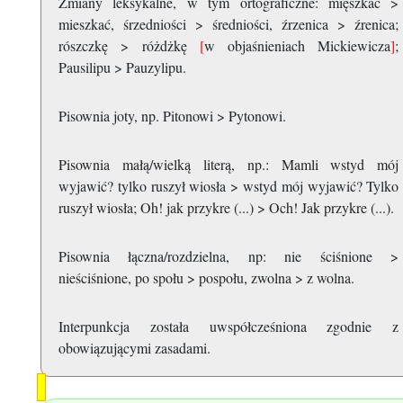
Zmiany leksykalne, w tym ortograficzne: mięszkać >
mieszkać, śrzedniości > średniości, źrzenica > źrenica;
rószczkę > różdżkę
[
w objaśnieniach Mickiewicza
]
;
Pausilipu > Pauzylipu.
Pisownia joty, np. Pitonowi > Pytonowi.
Pisownia małą/wielką literą, np.: Mamli wstyd mój
wyjawić? tylko ruszył wiosła > wstyd mój wyjawić? Tylko
ruszył wiosła; Oh! jak przykre (...) > Och! Jak przykre (...).
Pisownia łączna/rozdzielna, np: nie ściśnione >
nieściśnione, po społu > pospołu, zwolna > z wolna.
Interpunkcja została uwspółcześniona zgodnie z
obowiązującymi zasadami.