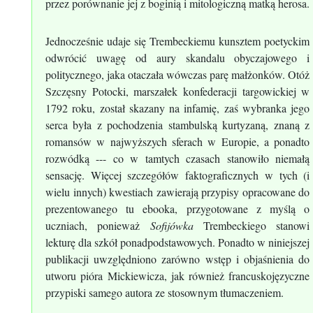
przez porównanie jej z boginią i mitologiczną matką herosa.
Jednocześnie udaje się Trembeckiemu kunsztem poetyckim
odwrócić uwagę od aury skandalu obyczajowego i
politycznego, jaka otaczała wówczas parę małżonków. Otóż
Szczęsny Potocki, marszałek konfederacji targowickiej w
1792 roku, został skazany na infamię, zaś wybranka jego
serca była z pochodzenia stambulską kurtyzaną, znaną z
romansów w najwyższych sferach w Europie, a ponadto
rozwódką --- co w tamtych czasach stanowiło niemałą
sensację. Więcej szczegółów faktograficznych w tych (i
wielu innych) kwestiach zawierają przypisy opracowane do
prezentowanego tu ebooka, przygotowane z myślą o
uczniach, ponieważ
Sofijówka
Trembeckiego stanowi
lekturę dla szkół ponadpodstawowych. Ponadto w niniejszej
publikacji uwzględniono zarówno wstęp i objaśnienia do
utworu pióra Mickiewicza, jak również francuskojęzyczne
przypiski samego autora ze stosownym tłumaczeniem.