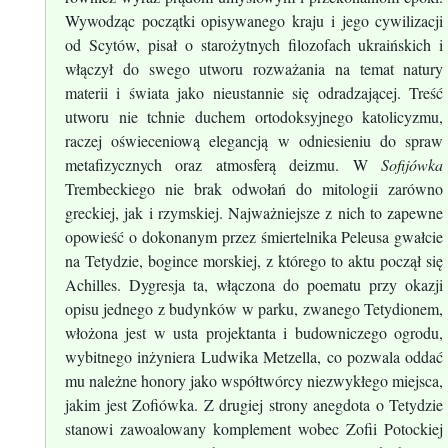
Wywodząc początki opisywanego kraju i jego cywilizacji
od Scytów, pisał o starożytnych filozofach ukraińskich i
włączył do swego utworu rozważania na temat natury
materii i świata jako nieustannie się odradzającej. Treść
utworu nie tchnie duchem ortodoksyjnego katolicyzmu,
raczej oświeceniową elegancją w odniesieniu do spraw
metafizycznych oraz atmosferą deizmu. W
Sofijówka
Trembeckiego nie brak odwołań do mitologii zarówno
greckiej, jak i rzymskiej. Najważniejsze z nich to zapewne
opowieść o dokonanym przez śmiertelnika Peleusa gwałcie
na Tetydzie, bogince morskiej, z którego to aktu począł się
Achilles. Dygresja ta, włączona do poematu przy okazji
opisu jednego z budynków w parku, zwanego Tetydionem,
włożona jest w usta projektanta i budowniczego ogrodu,
wybitnego inżyniera Ludwika Metzella, co pozwala oddać
mu należne honory jako współtwórcy niezwykłego miejsca,
jakim jest Zofiówka. Z drugiej strony anegdota o Tetydzie
stanowi zawoalowany komplement wobec Zofii Potockiej