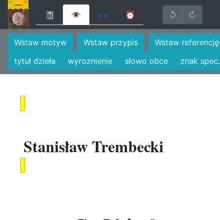
📓
👁
<>
⏰
↺
↻
Wstaw motyw
Wstaw przypis
Wstaw referencję
tytuł dzieła
wyroznienie
słowo obce
znak spec.
Stanisław Trembecki