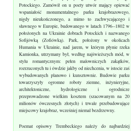
Potockiego. Zamówił on u poety utwór mający opiewać
wspaniałość monumentalnego parku krajobrazowego,
nigdy nieukończonego, a mimo to zachwycającego i
sławnego w Europie, budowanego w latach 1796--1802 w
położonych na Ukrainie dobrach Potockich i nazwanego
Sofijówką (Zofiówką). Park, położony w okolicach
Humania w Ukrainie, nad jarem, w którym płynie rzeka
Kamionka, utrzymany był, według najświeższych mód, w
stylu romantycznym: pełen malowniczych zakątków,
rozrzuconych tu i ówdzie jakby od niechcenia, w istocie zaś
wybudowanych planowo i kunsztownie. Budowie parku
towarzyszyły ogromne roboty ziemne, inżynieryjne,
architektoniczne, hydrologiczne i ogrodnicze
przeprowadzone wielkim kosztem (szacowanym na 20
milionów ówczesnych złotych) i trwale przebudowujące
miejscowy krajobraz, wcześniej niemal bezdrzewny.
Poemat opisowy Trembeckiego należy do najbardziej