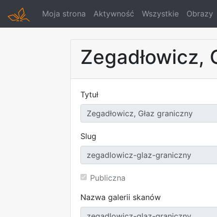
Moja strona
Aktywność
Wszystkie
Obrazy
Zegadłowicz, 
Tytuł
Slug
Publiczna
Nazwa galerii skanów