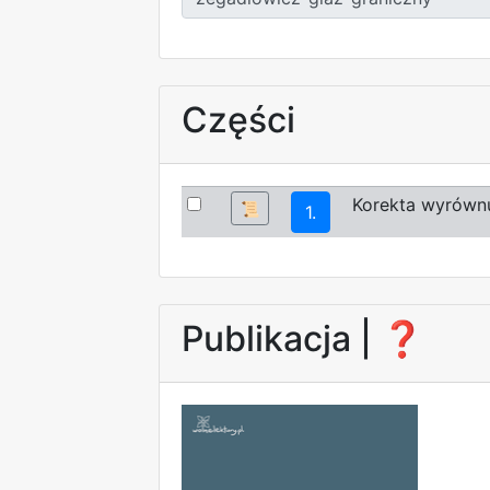
Części
Korekta wyrówn
📜
1.
Publikacja |
❓