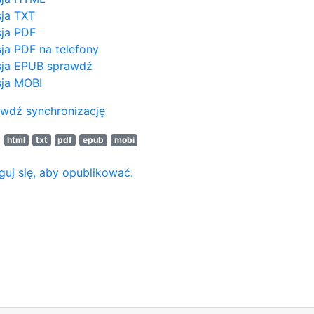
ja TXT
ja PDF
ja PDF na telefony
ja EPUB
sprawdź
ja MOBI
wdź synchronizację
N
html
txt
pdf
epub
mobi
guj się, aby opublikować.