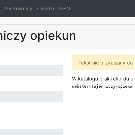
Użytkownicy
Okładki
ISBN
niczy opiekun
Tekst nie przypisany do 
W katalogu brak rekordu o 
webster-tajemniczy-opiekun