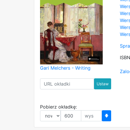
Wers
Wers
Wers
Wers
Wers
Spra
ISB
Gari Melchers - Writing
Zalo
Ustaw
Pobierz okładkę:
🡇