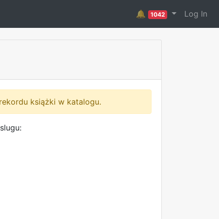
🔔
Log In
1042
rekordu książki w katalogu.
slugu: