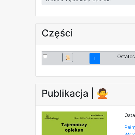
Części
Ostatec
📜
1.
Publikacja |
🙅
Osta
Pełn
Wer