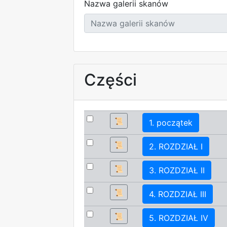
Nazwa galerii skanów
Części
📜
1. początek
📜
2. ROZDZIAŁ I
📜
3. ROZDZIAŁ II
📜
4. ROZDZIAŁ III
📜
5. ROZDZIAŁ IV