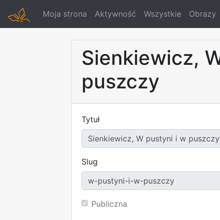
Moja strona
Aktywność
Wszystkie
Obrazy
Sienkiewicz, W
puszczy
Tytuł
Slug
Publiczna