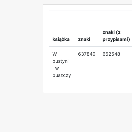
znaki (z
książka
znaki
przypisami)
W
637840
652548
pustyni
i w
puszczy