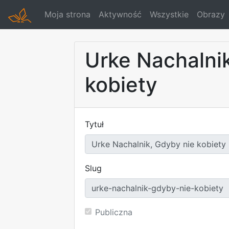
Moja strona
Aktywność
Wszystkie
Obrazy
Urke Nachalni
kobiety
Tytuł
Slug
Publiczna