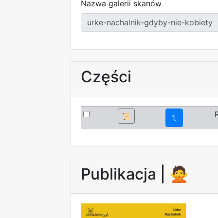
Nazwa galerii skanów
Części
📜
1.
Publikacja |
🙅